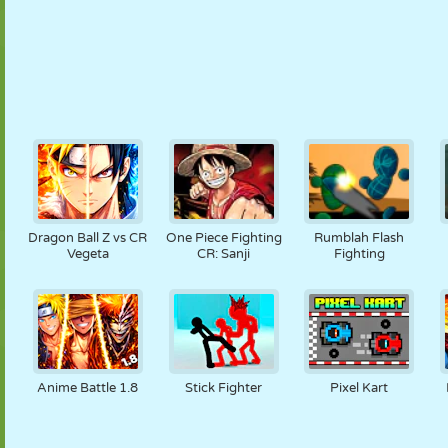
Dragon Ball Z vs CR
One Piece Fighting
Rumblah Flash
Vegeta
CR: Sanji
Fighting
Anime Battle 1.8
Stick Fighter
Pixel Kart