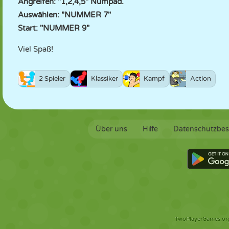
Angreifen: "1,2,4,5" Numpad.
Auswählen: "NUMMER 7"
Start: "NUMMER 9"
Viel Spaß!
2 Spieler
Klassiker
Kampf
Action
Über uns
Hilfe
Datenschutzbe
TwoPlayerGames.org 