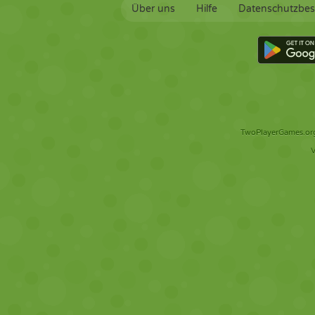
Über uns
Hilfe
Datenschutzbe
TwoPlayerGames.org 
V