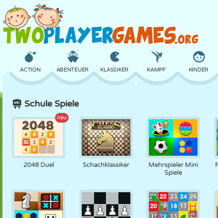
ACTION
ABENTEUER
KLASSIKER
KAMPF
KINDER
Schule Spiele
3D
FLUGZEUG
ALIEN
BALANCE
BASKETBALL
neu
SCHLOSS
SCHACH
CRAZY
VERTEIDIGUNG
DINOSAURIER
2048 Duel
Schachklassiker
Mehrspieler Mini
Spiele
MÄDCHEN
GOLF
SPRINGEN
MATHE
LABYRINTH