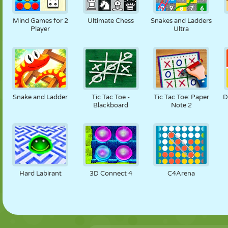
PUPPEN
RÄTSEL
REAKTION
RETRO
ROBOTER
Mind Games for 2
Ultimate Chess
Snakes and Ladders
Player
Ultra
STRATEGIE
STUNT
PANZER
TENNIS
TIC TAC TOE
Snake and Ladder
Tic Tac Toe -
Tic Tac Toe: Paper
D
Blackboard
Note 2
Hard Labirant
3D Connect 4
C4Arena