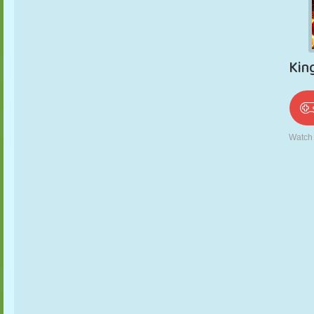
PUPPEN
RÄTSEL
REAKTION
RETRO
ROBOTER
STRATEGIE
STUNT
PANZER
TENNIS
TIC TAC TOE