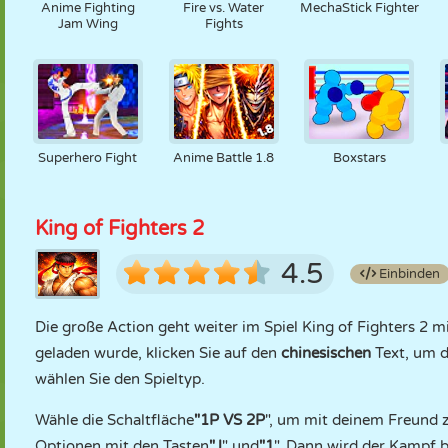
Anime Fighting
Fire vs. Water
MechaStick Fighter
Jam Wing
Fights
Superhero Fight
Anime Battle 1.8
Boxstars
King of Fighters 2
4.5
Einbinden
Die große Action geht weiter im Spiel King of Fighters 2 
geladen wurde, klicken Sie auf den
chinesischen
Text, um d
wählen Sie den Spieltyp.
Wähle die Schaltfläche
"1P VS 2P
", um mit deinem Freund 
Optionen mit den Tasten
"J
" und
"1
". Dann wird der Kampf 