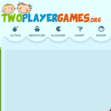
ACTION
ABENTEUER
KLASSIKER
KAMPF
KINDER
3D
FLUGZEUG
ALIEN
BALANCE
BASKETBALL
SCHLOSS
SCHACH
CRAZY
VERTEIDIGUNG
DINOSAURIER
MÄDCHEN
GOLF
SPRINGEN
MATHE
LABYRINTH