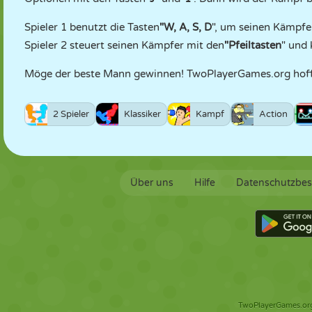
Spieler 1 benutzt die Tasten
"W, A, S, D
", um seinen Kämpfe
Spieler 2 steuert seinen Kämpfer mit den
"Pfeiltasten
" und
Möge der beste Mann gewinnen! TwoPlayerGames.org hofft
2 Spieler
Klassiker
Kampf
Action
Über uns
Hilfe
Datenschutzbe
TwoPlayerGames.org 