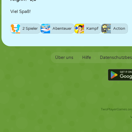
Viel Spaß!
2 Spieler
Abenteuer
Kampf
Action
Über uns
Hilfe
Datenschutzbe
TwoPlayerGames.org 
V