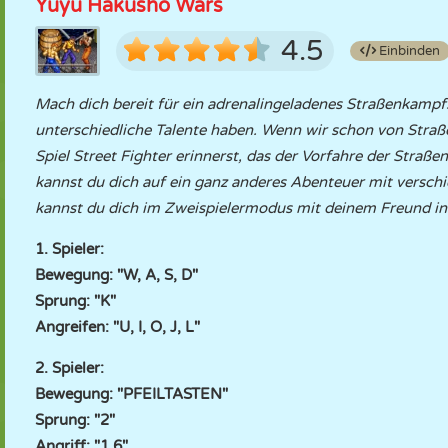
Yuyu Hakusho Wars
4.5
Einbinden
Mach dich bereit für ein adrenalingeladenes Straßenkamp
unterschiedliche Talente haben. Wenn wir schon von Straße
Spiel Street Fighter erinnerst, das der Vorfahre der Straßenk
kannst du dich auf ein ganz anderes Abenteuer mit versc
kannst du dich im Zweispielermodus mit deinem Freund in 
1. Spieler:
Bewegung: "W, A, S, D"
Sprung: "K"
Angreifen: "U, I, O, J, L"
2. Spieler:
Bewegung: "PFEILTASTEN"
Sprung: "2"
Angriff: "1,6"