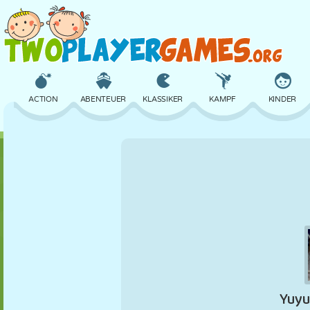
ACTION
ABENTEUER
KLASSIKER
KAMPF
KINDER
3D
FLUGZEUG
ALIEN
BALANCE
BASKETBALL
SCHLOSS
SCHACH
CRAZY
VERTEIDIGUNG
DINOSAURIER
MÄDCHEN
GOLF
SPRINGEN
MATHE
LABYRINTH