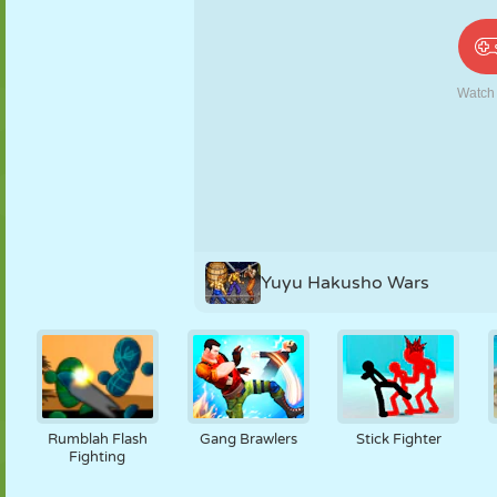
PUPPEN
RÄTSEL
REAKTION
RETRO
ROBOTER
STRATEGIE
STUNT
PANZER
TENNIS
TIC TAC TOE
Yuyu Hakusho Wars
Rumblah Flash
Gang Brawlers
Stick Fighter
Fighting