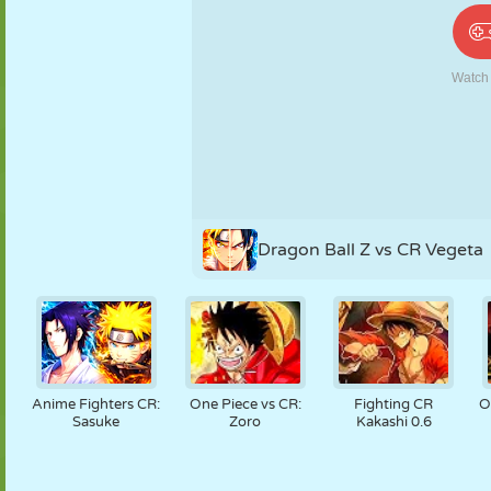
PUPPEN
RÄTSEL
REAKTION
RETRO
ROBOTER
STRATEGIE
STUNT
PANZER
TENNIS
TIC TAC TOE
Dragon Ball Z vs CR Vegeta
Anime Fighters CR:
One Piece vs CR:
Fighting CR
O
Sasuke
Zoro
Kakashi 0.6