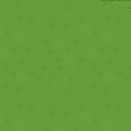
TwoPlayerGames.org 
V