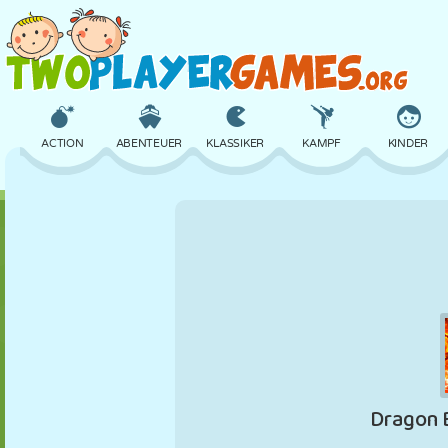
ACTION
ABENTEUER
KLASSIKER
KAMPF
KINDER
3D
FLUGZEUG
ALIEN
BALANCE
BASKETBALL
SCHLOSS
SCHACH
CRAZY
VERTEIDIGUNG
DINOSAURIER
MÄDCHEN
GOLF
SPRINGEN
MATHE
LABYRINTH