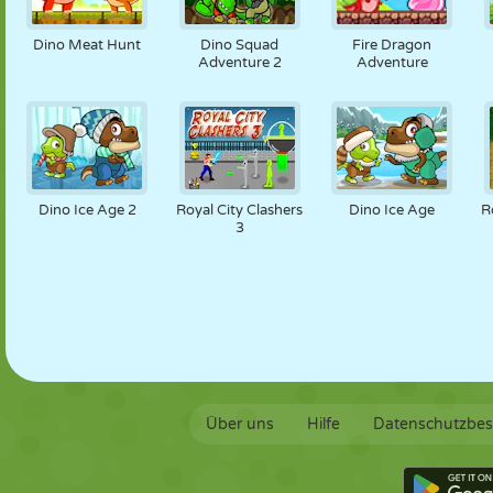
PUPPEN
RÄTSEL
REAKTION
RETRO
ROBOTER
Dino Meat Hunt
Dino Squad
Fire Dragon
Adventure 2
Adventure
STRATEGIE
STUNT
PANZER
TENNIS
TIC TAC TOE
Dino Ice Age 2
Royal City Clashers
Dino Ice Age
R
3
Über uns
Hilfe
Datenschutzbe