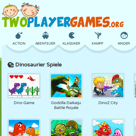
ACTION
ABENTEUER
KLASSIKER
KAMPF
KINDER
Dinosaurier Spiele
3D
FLUGZEUG
ALIEN
BALANCE
BASKETBALL
SCHLOSS
SCHACH
CRAZY
VERTEIDIGUNG
DINOSAURIER
Dino Game
Godzilla Daikaiju
DinoZ City
Battle Royale
MÄDCHEN
GOLF
SPRINGEN
MATHE
LABYRINTH