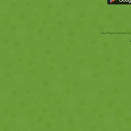
TwoPlayerGames.org 
V