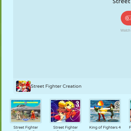
PUPPEN
RÄTSEL
REAKTION
RETRO
ROBOTER
STRATEGIE
STUNT
PANZER
TENNIS
TIC TAC TOE
Street Fighter Creation
Street Fighter
Street Fighter
King of Fighters 4
F