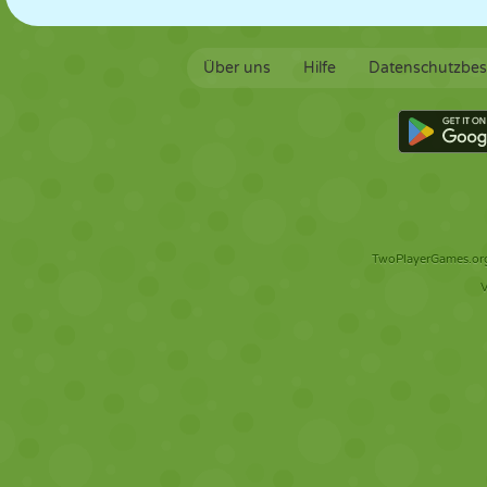
Über uns
Hilfe
Datenschutzbe
TwoPlayerGames.org 
V