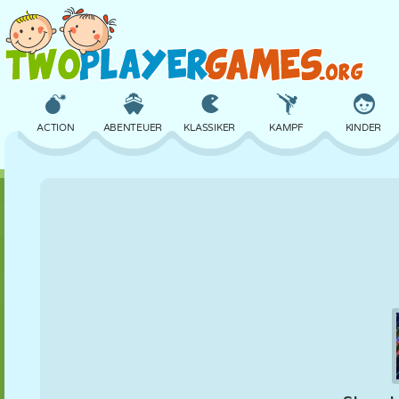
ACTION
ABENTEUER
KLASSIKER
KAMPF
KINDER
3D
FLUGZEUG
ALIEN
BALANCE
BASKETBALL
SCHLOSS
SCHACH
CRAZY
VERTEIDIGUNG
DINOSAURIER
MÄDCHEN
GOLF
SPRINGEN
MATHE
LABYRINTH