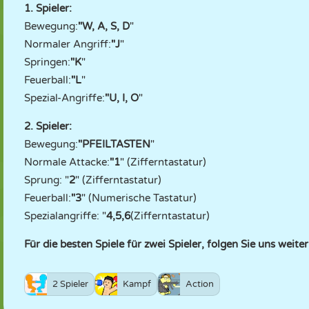
1. Spieler:
Bewegung:
"W, A, S, D
"
Normaler Angriff:
"J
"
Springen:
"K
"
Feuerball:
"L
"
Spezial-Angriffe:
"U, I, O
"
2. Spieler:
Bewegung:
"PFEILTASTEN
"
Normale Attacke:
"1
" (Zifferntastatur)
Sprung: "
2
" (Zifferntastatur)
Feuerball:
"3
" (Numerische Tastatur)
Spezialangriffe: "
4,5,6
(Zifferntastatur)
Für die besten Spiele für zwei Spieler, folgen Sie uns weiter
2 Spieler
Kampf
Action