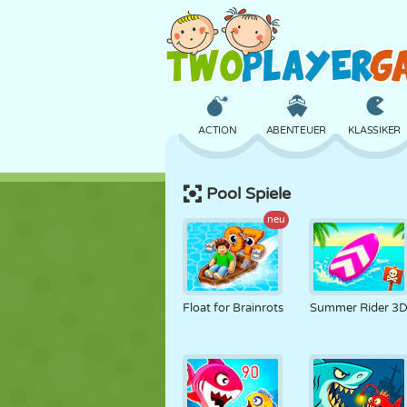
ACTION
ABENTEUER
KLASSIKER
Pool Spiele
3D
FLUGZEUG
ALIEN
neu
SCHLOSS
SCHACH
CRAZY
Float for Brainrots
Summer Rider 3
MÄDCHEN
GOLF
SPRINGEN