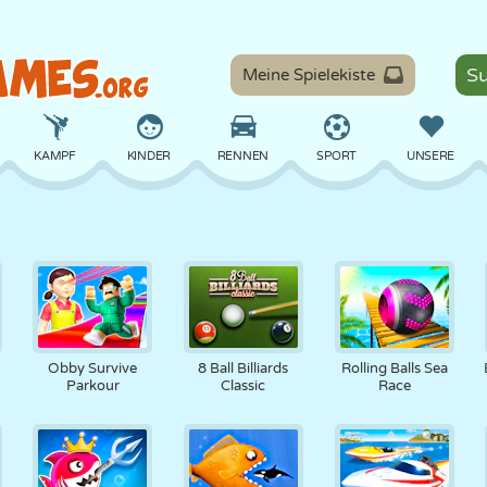
Meine Spielekiste
KAMPF
KINDER
RENNEN
SPORT
UNSERE
BALANCE
BASKETBALL
SCHLACHT
BILLARD
BRETT
VERTEIDIGUNG
DINOSAURIER
FAHREN
LERNEN
ESCAPE
D
Obby Survive
8 Ball Billiards
Rolling Balls Sea
Parkour
Classic
Race
MATHE
LABYRINTH
MONSTER
MOTORRAD
ONLINE