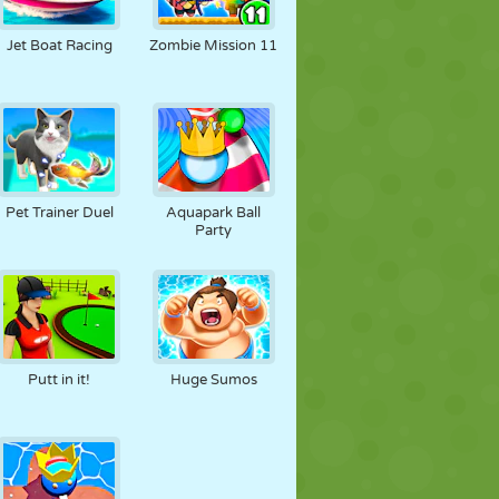
FUSSBALL
WELTRAUM
STICKMAN
Jet Boat Racing
Zombie Mission 11
KRIEG
WRESTLING
ZOMBIE
Pet Trainer Duel
Aquapark Ball
Party
Putt in it!
Huge Sumos