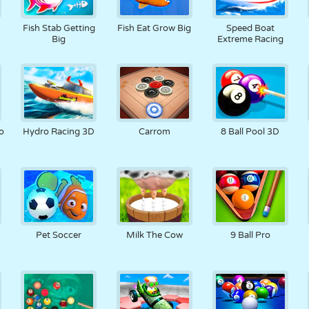
RETRO
ROBOTER
LAUFEN
SCHULE
SCHIESSEN
Fish Stab Getting
Fish Eat Grow Big
Speed Boat
Big
Extreme Racing
TENNIS
TIC TAC TOE
TOUCHSCREEN
TURM
LKW
o
Hydro Racing 3D
Carrom
8 Ball Pool 3D
Pet Soccer
Milk The Cow
9 Ball Pro