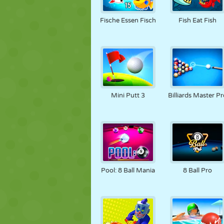
PUPPEN
RÄTSEL
REAKTION
Fische Essen Fisch
Fish Eat Fish
STRATEGIE
STUNT
PANZER
Mini Putt 3
Billiards Master Pr
Pool: 8 Ball Mania
8 Ball Pro