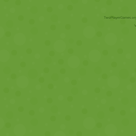
TwoPlayerGames.org 
V