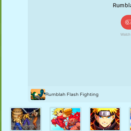
PUPPEN
RÄTSEL
REAKTION
RETRO
ROBOTER
STRATEGIE
STUNT
PANZER
TENNIS
TIC TAC TOE
Rumblah Flash Fighting