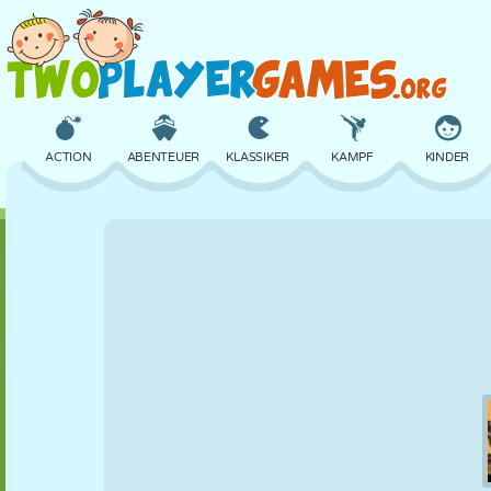
ACTION
ABENTEUER
KLASSIKER
KAMPF
KINDER
3D
FLUGZEUG
ALIEN
BALANCE
BASKETBALL
SCHLOSS
SCHACH
CRAZY
VERTEIDIGUNG
DINOSAURIER
MÄDCHEN
GOLF
SPRINGEN
MATHE
LABYRINTH