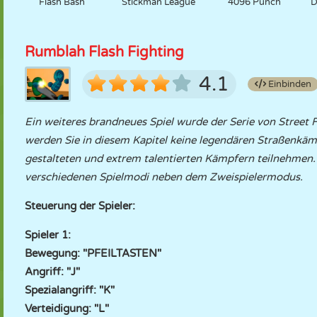
Flash Bash
Stickman League
4096 Punch
D
Rumblah Flash Fighting
4.1
Einbinden
Ein weiteres brandneues Spiel wurde der Serie von Street 
werden Sie in diesem Kapitel keine legendären Straßenkä
gestalteten und extrem talentierten Kämpfern teilnehmen. 
verschiedenen Spielmodi neben dem Zweispielermodus.
Steuerung der Spieler:
Spieler 1:
Bewegung: "PFEILTASTEN"
Angriff: "J"
Spezialangriff: "K"
Verteidigung: "L"