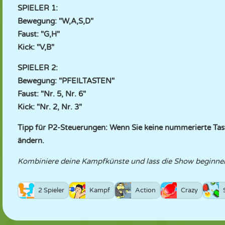
SPIELER 1:
Bewegung: "W,A,S,D"
Faust: "G,H"
Kick: "V,B"
SPIELER 2:
Bewegung: "PFEILTASTEN"
Faust: "Nr. 5, Nr. 6"
Kick: "Nr. 2, Nr. 3"
Tipp für P2-Steuerungen: Wenn Sie keine nummerierte Tas
ändern.
Kombiniere deine Kampfkünste und lass die Show beginne
2 Spieler
Kampf
Action
Crazy