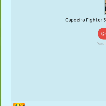
PUPPEN
RÄTSEL
REAKTION
RETRO
ROBOTER
STRATEGIE
STUNT
PANZER
TENNIS
TIC TAC TOE