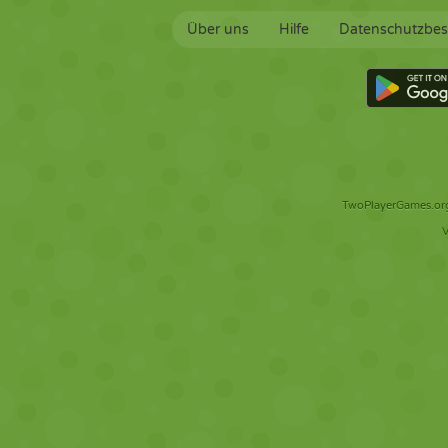
Über uns
Hilfe
Datenschutzbe
TwoPlayerGames.org 
V