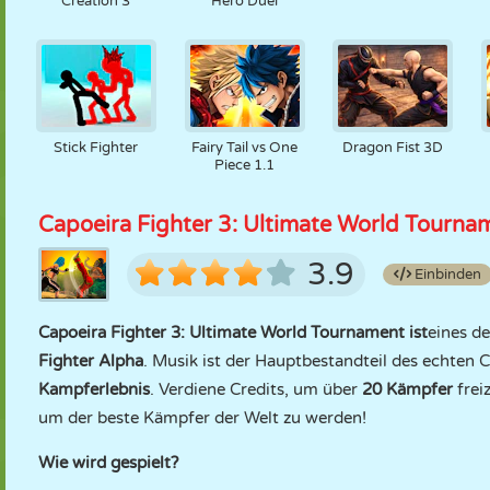
Creation 3
Hero Duel
Stick Fighter
Fairy Tail vs One
Dragon Fist 3D
Piece 1.1
Capoeira Fighter 3: Ultimate World Tourna
3.9
Einbinden
Capoeira Fighter 3: Ultimate World Tournament ist
eines de
Fighter Alpha
. Musik ist der Hauptbestandteil des echten 
Kampferlebnis
. Verdiene Credits, um über
20 Kämpfer
frei
um der beste Kämpfer der Welt zu werden!
Wie wird gespielt?