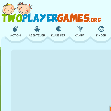
ACTION
ABENTEUER
KLASSIKER
KAMPF
KINDER
3D
FLUGZEUG
ALIEN
BALANCE
BASKETBALL
SCHLOSS
SCHACH
CRAZY
VERTEIDIGUNG
DINOSAURIER
MÄDCHEN
GOLF
SPRINGEN
MATHE
LABYRINTH