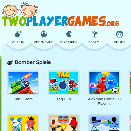
ACTION
ABENTEUER
KLASSIKER
KAMPF
KINDER
Bomber Spiele
3D
FLUGZEUG
ALIEN
BALANCE
BASKETBALL
SCHLOSS
SCHACH
CRAZY
VERTEIDIGUNG
DINOSAURIER
Tank Stars
Tag Run
Stickman Battle 1-4
Players
MÄDCHEN
GOLF
SPRINGEN
MATHE
LABYRINTH