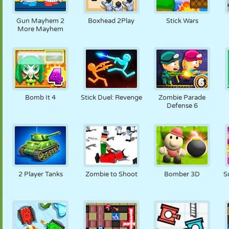
PUPPEN
RÄTSEL
REAKTION
RETRO
ROBOTER
Gun Mayhem 2
Boxhead 2Play
Stick Wars
More Mayhem
STRATEGIE
STUNT
PANZER
TENNIS
TIC TAC TOE
Bomb It 4
Stick Duel: Revenge
Zombie Parade
Defense 6
2 Player Tanks
Zombie to Shoot
Bomber 3D
S