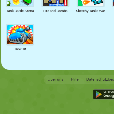
Tank Battle Arena
Fire and Bombs
Sketchy Tanks War
TankHit
Über uns
Hilfe
Datenschutzbe