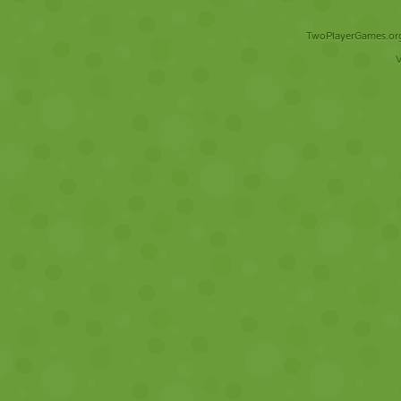
TwoPlayerGames.org 
V