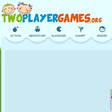
ACTION
ABENTEUER
KLASSIKER
KAMPF
KINDER
3D
FLUGZEUG
ALIEN
BALANCE
BASKETBALL
SCHLOSS
SCHACH
CRAZY
VERTEIDIGUNG
DINOSAURIER
MÄDCHEN
GOLF
SPRINGEN
MATHE
LABYRINTH