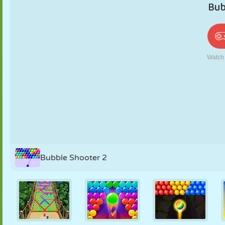
PUPPEN
RÄTSEL
REAKTION
RETRO
ROBOTER
STRATEGIE
STUNT
PANZER
TENNIS
TIC TAC TOE
Bubble Shooter 2