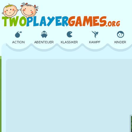
ACTION
ABENTEUER
KLASSIKER
KAMPF
KINDER
3D
FLUGZEUG
ALIEN
BALANCE
BASKETBALL
SCHLOSS
SCHACH
CRAZY
VERTEIDIGUNG
DINOSAURIER
MÄDCHEN
GOLF
SPRINGEN
MATHE
LABYRINTH