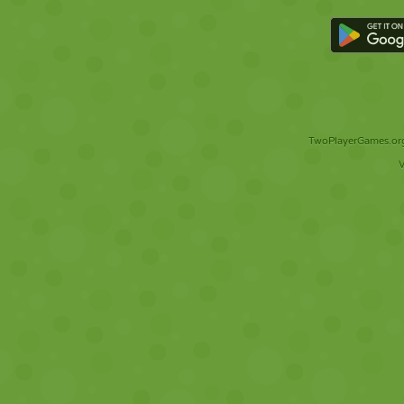
TwoPlayerGames.org 
V