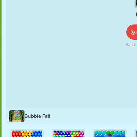
PUPPEN
RÄTSEL
REAKTION
RETRO
ROBOTER
STRATEGIE
STUNT
PANZER
TENNIS
TIC TAC TOE
Bubble Fall