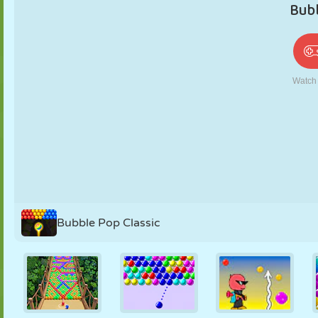
PUPPEN
RÄTSEL
REAKTION
RETRO
ROBOTER
STRATEGIE
STUNT
PANZER
TENNIS
TIC TAC TOE
Bubble Pop Classic