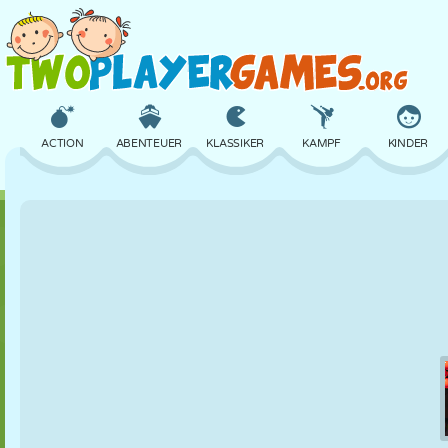
ACTION
ABENTEUER
KLASSIKER
KAMPF
KINDER
3D
FLUGZEUG
ALIEN
BALANCE
BASKETBALL
SCHLOSS
SCHACH
CRAZY
VERTEIDIGUNG
DINOSAURIER
MÄDCHEN
GOLF
SPRINGEN
MATHE
LABYRINTH