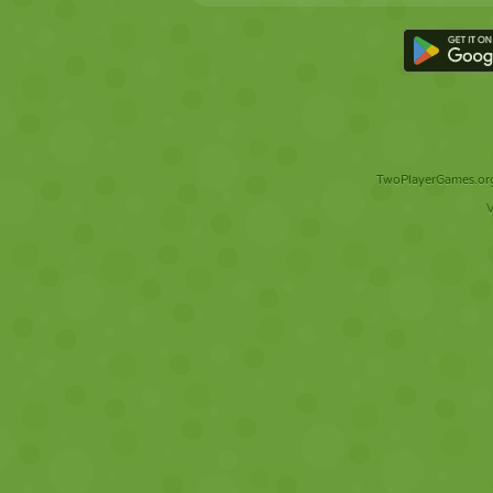
TwoPlayerGames.org 
V