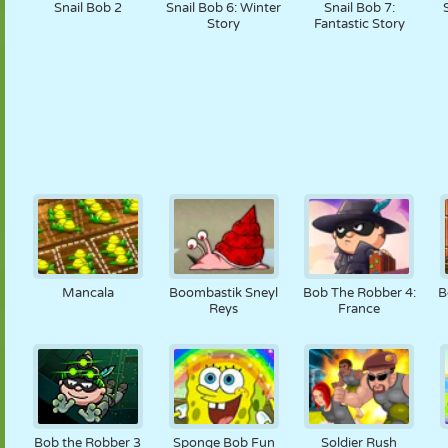
Snail Bob 2
Snail Bob 6: Winter
Snail Bob 7:
Story
Fantastic Story
Mancala
Boombastik Sneyl
Bob The Robber 4:
B
Reys
France
Bob the Robber 3
Sponge Bob Fun
Soldier Rush