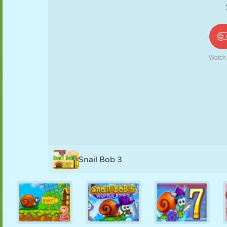
PUPPEN
RÄTSEL
REAKTION
RETRO
ROBOTER
STRATEGIE
STUNT
PANZER
TENNIS
TIC TAC TOE
Snail Bob 3