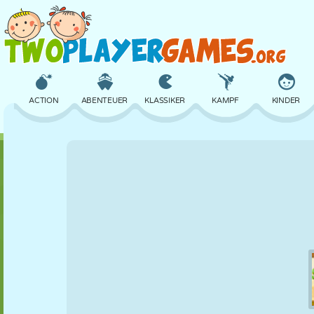
ACTION
ABENTEUER
KLASSIKER
KAMPF
KINDER
3D
FLUGZEUG
ALIEN
BALANCE
BASKETBALL
SCHLOSS
SCHACH
CRAZY
VERTEIDIGUNG
DINOSAURIER
MÄDCHEN
GOLF
SPRINGEN
MATHE
LABYRINTH