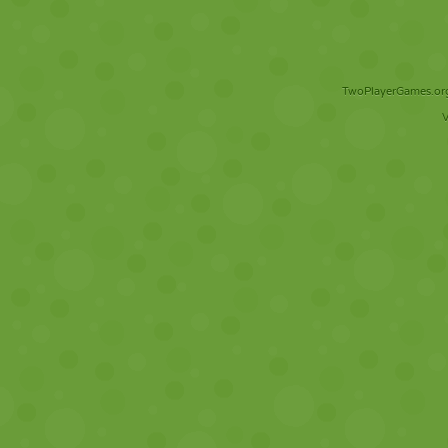
TwoPlayerGames.org 
V