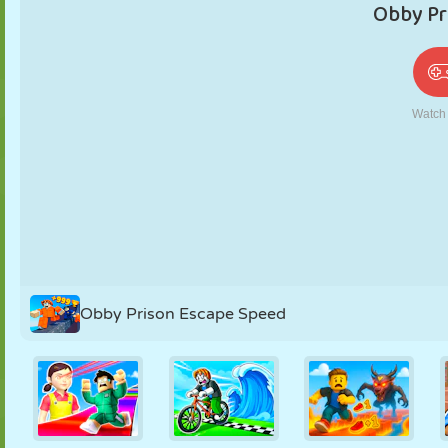
PUPPEN
RÄTSEL
REAKTION
RETRO
ROBOTER
STRATEGIE
STUNT
PANZER
TENNIS
TIC TAC TOE
Obby Prison Escape Speed