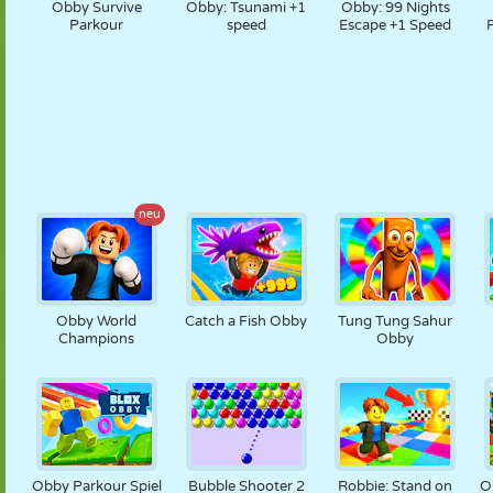
Obby Survive
Obby: Tsunami +1
Obby: 99 Nights
Parkour
speed
Escape +1 Speed
neu
Obby World
Catch a Fish Obby
Tung Tung Sahur
Champions
Obby
Obby Parkour Spiel
Bubble Shooter 2
Robbie: Stand on
O