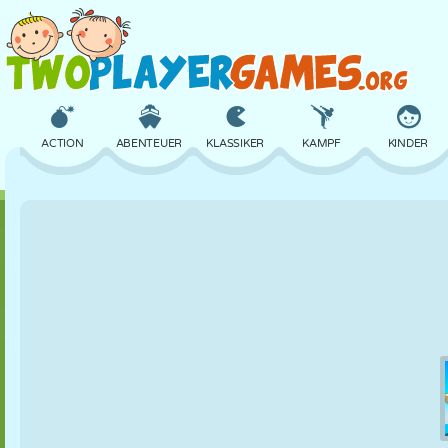
ACTION
ABENTEUER
KLASSIKER
KAMPF
KINDER
3D
FLUGZEUG
ALIEN
BALANCE
BASKETBALL
SCHLOSS
SCHACH
CRAZY
VERTEIDIGUNG
DINOSAURIER
MÄDCHEN
GOLF
SPRINGEN
MATHE
LABYRINTH