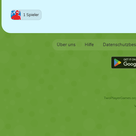
1 Spieler
Über uns
Hilfe
Datenschutzbe
TwoPlayerGames.org 
V