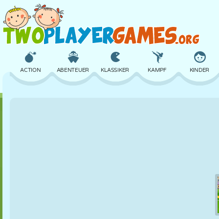
ACTION
ABENTEUER
KLASSIKER
KAMPF
KINDER
3D
FLUGZEUG
ALIEN
BALANCE
BASKETBALL
SCHLOSS
SCHACH
CRAZY
VERTEIDIGUNG
DINOSAURIER
MÄDCHEN
GOLF
SPRINGEN
MATHE
LABYRINTH