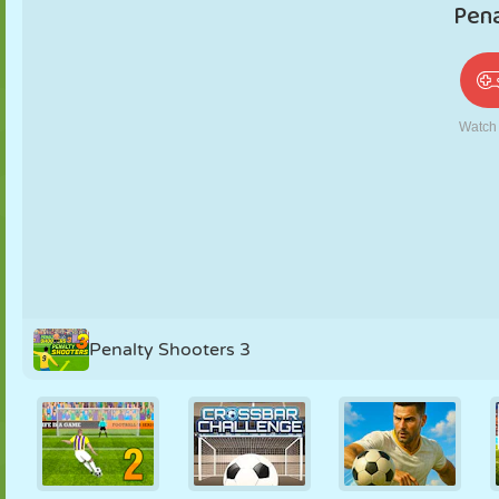
PUPPEN
RÄTSEL
REAKTION
RETRO
ROBOTER
STRATEGIE
STUNT
PANZER
TENNIS
TIC TAC TOE
Penalty Shooters 3