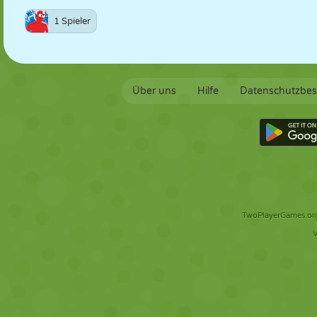
1 Spieler
Über uns
Hilfe
Datenschutzbe
TwoPlayerGames.org 
V