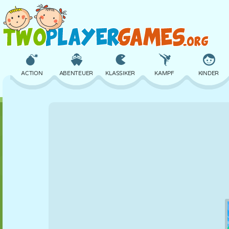
ACTION
ABENTEUER
KLASSIKER
KAMPF
KINDER
3D
FLUGZEUG
ALIEN
BALANCE
BASKETBALL
SCHLOSS
SCHACH
CRAZY
VERTEIDIGUNG
DINOSAURIER
MÄDCHEN
GOLF
SPRINGEN
MATHE
LABYRINTH