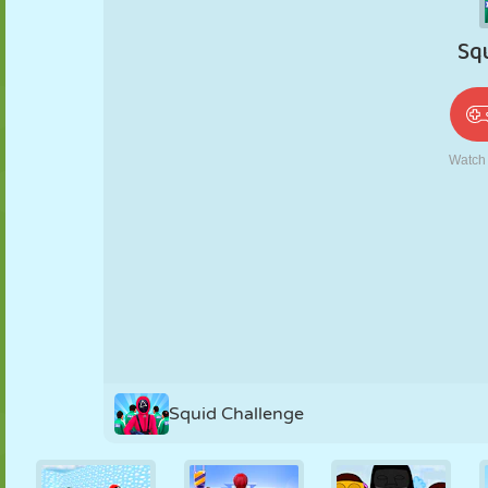
PUPPEN
RÄTSEL
REAKTION
RETRO
ROBOTER
STRATEGIE
STUNT
PANZER
TENNIS
TIC TAC TOE
Squid Challenge