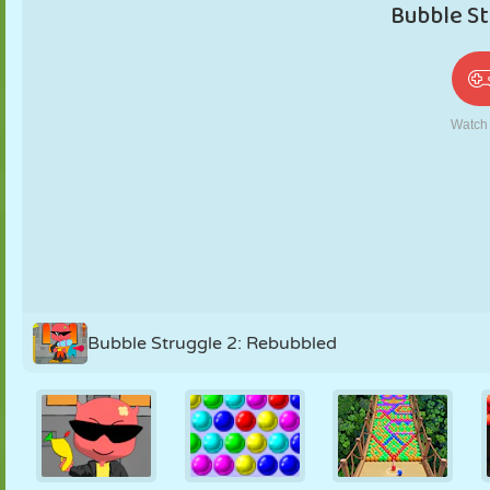
PUPPEN
RÄTSEL
REAKTION
RETRO
ROBOTER
STRATEGIE
STUNT
PANZER
TENNIS
TIC TAC TOE
Bubble Struggle 2: Rebubbled