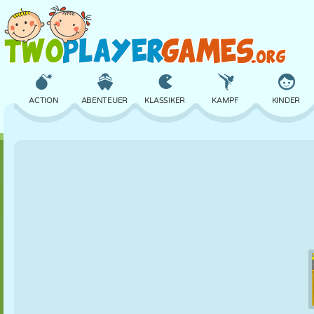
ACTION
ABENTEUER
KLASSIKER
KAMPF
KINDER
3D
FLUGZEUG
ALIEN
BALANCE
BASKETBALL
SCHLOSS
SCHACH
CRAZY
VERTEIDIGUNG
DINOSAURIER
MÄDCHEN
GOLF
SPRINGEN
MATHE
LABYRINTH