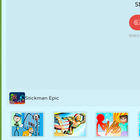
PUPPEN
RÄTSEL
REAKTION
RETRO
ROBOTER
STRATEGIE
STUNT
PANZER
TENNIS
TIC TAC TOE
Stickman Epic