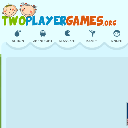
ACTION
ABENTEUER
KLASSIKER
KAMPF
KINDER
3D
FLUGZEUG
ALIEN
BALANCE
BASKETBALL
SCHLOSS
SCHACH
CRAZY
VERTEIDIGUNG
DINOSAURIER
MÄDCHEN
GOLF
SPRINGEN
MATHE
LABYRINTH