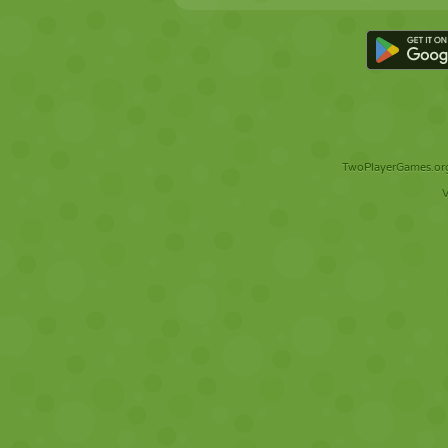
TwoPlayerGames.org 
V