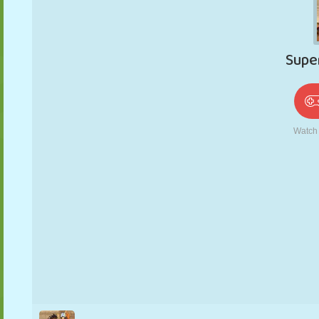
PUPPEN
RÄTSEL
REAKTION
RETRO
ROBOTER
STRATEGIE
STUNT
PANZER
TENNIS
TIC TAC TOE