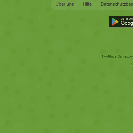
Über uns
Hilfe
Datenschutzbe
TwoPlayerGames.org 
V