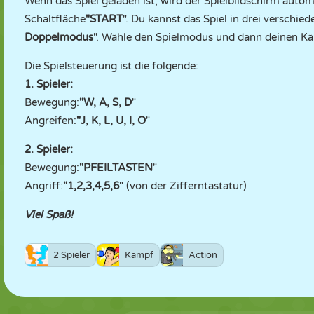
Wenn das Spiel geladen ist, wird der Spielbildschirm aut
Schaltfläche
"START
". Du kannst das Spiel in drei verschie
Doppelmodus
". Wähle den Spielmodus und dann deinen Kä
Die Spielsteuerung ist die folgende:
1. Spieler:
Bewegung:
"W, A, S, D
"
Angreifen:
"J, K, L, U, I, O
"
2. Spieler:
Bewegung:
"PFEILTASTEN
"
Angriff:
"1,2,3,4,5,6
" (von der Zifferntastatur)
Viel Spaß!
2 Spieler
Kampf
Action