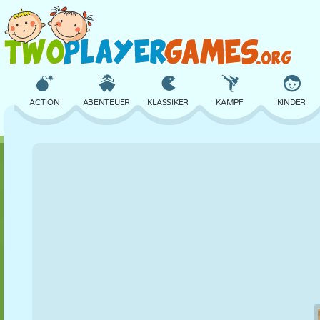
ACTION
ABENTEUER
KLASSIKER
KAMPF
KINDER
3D
FLUGZEUG
ALIEN
BALANCE
BASKETBALL
SCHLOSS
SCHACH
CRAZY
VERTEIDIGUNG
DINOSAURIER
MÄDCHEN
GOLF
SPRINGEN
MATHE
LABYRINTH