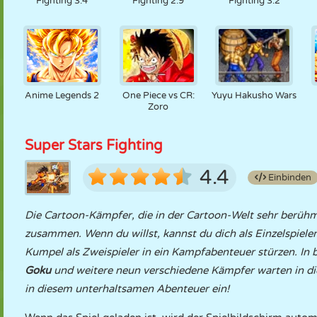
Fighting 3.4
Fighting 2.9
Fighting 3.2
Anime Legends 2
One Piece vs CR:
Yuyu Hakusho Wars
Zoro
Super Stars Fighting
4.4
Einbinden
Die Cartoon-Kämpfer, die in der Cartoon-Welt sehr berühmt
zusammen. Wenn du willst, kannst du dich als Einzelspiele
Kumpel als Zweispieler in ein Kampfabenteuer stürzen. In 
Goku
und weitere neun verschiedene Kämpfer warten in di
in diesem unterhaltsamen Abenteuer ein!