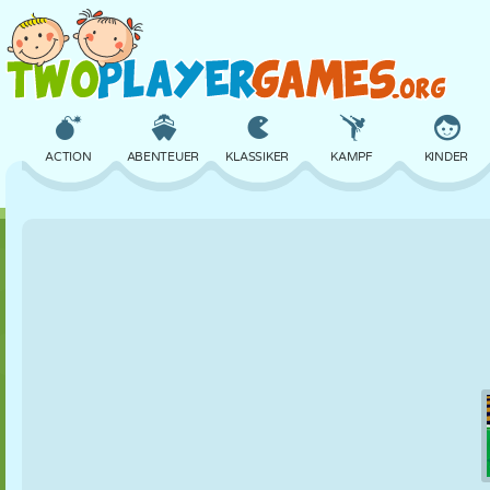
ACTION
ABENTEUER
KLASSIKER
KAMPF
KINDER
3D
FLUGZEUG
ALIEN
BALANCE
BASKETBALL
SCHLOSS
SCHACH
CRAZY
VERTEIDIGUNG
DINOSAURIER
MÄDCHEN
GOLF
SPRINGEN
MATHE
LABYRINTH