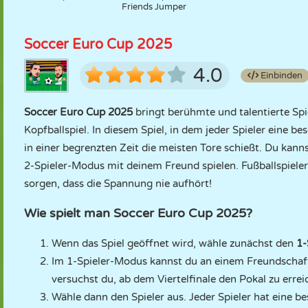
Friends Jumper
Soccer Euro Cup 2025
4.0
Einbinden
Soccer Euro Cup 2025
bringt berühmte und talentierte Sp
Kopfballspiel. In diesem Spiel, in dem jeder Spieler eine b
in einer begrenzten Zeit die meisten Tore schießt. Du kann
2-Spieler-Modus mit deinem Freund spielen. Fußballspiele
sorgen, dass die Spannung nie aufhört!
Wie spielt man Soccer Euro Cup 2025?
Wenn das Spiel geöffnet wird, wähle zunächst den
1-
Im 1-Spieler-Modus kannst du an einem Freundschaft
versuchst du, ab dem Viertelfinale den Pokal zu errei
Wähle dann den Spieler aus. Jeder Spieler hat eine b