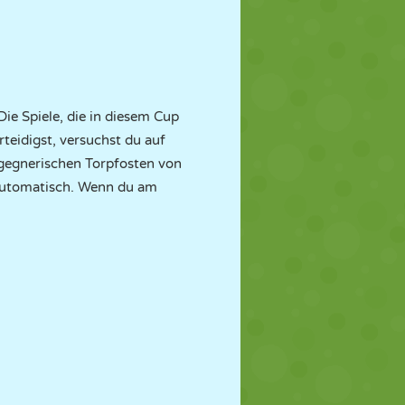
Die Spiele, die in diesem Cup
teidigst, versuchst du auf
n gegnerischen Torpfosten von
 automatisch. Wenn du am