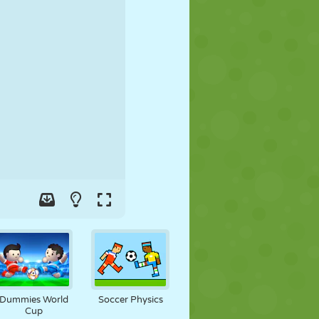
FUSSBALL
WELTRAUM
STICKMAN
KRIEG
WRESTLING
ZOMBIE
Dummies World
Soccer Physics
Cup