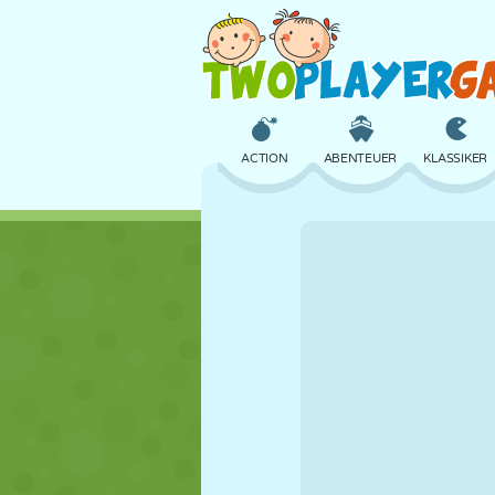
ACTION
ABENTEUER
KLASSIKER
3D
FLUGZEUG
ALIEN
SCHLOSS
SCHACH
CRAZY
MÄDCHEN
GOLF
SPRINGEN