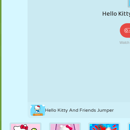
PUPPEN
RÄTSEL
REAKTION
RETRO
ROBOTER
STRATEGIE
STUNT
PANZER
TENNIS
TIC TAC TOE
Hello Kitty And Friends Jumper