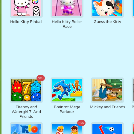
Hello Kitty Pinball
Hello Kitty Roller
Guess the Kitty
Race
neu
Fireboy and
Brainrot Mega
Mickey and Friends
B
Watergirl 7: And
Parkour
Friends
neu