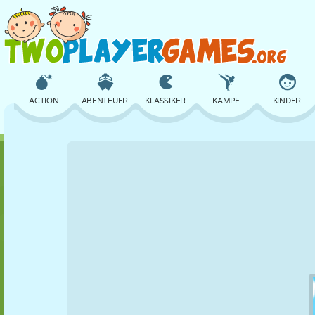
ACTION
ABENTEUER
KLASSIKER
KAMPF
KINDER
3D
FLUGZEUG
ALIEN
BALANCE
BASKETBALL
SCHLOSS
SCHACH
CRAZY
VERTEIDIGUNG
DINOSAURIER
MÄDCHEN
GOLF
SPRINGEN
MATHE
LABYRINTH