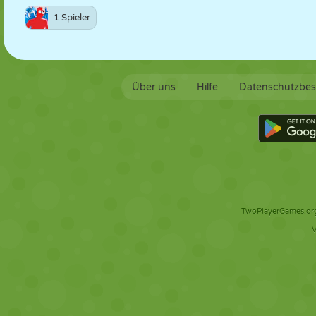
1 Spieler
Über uns
Hilfe
Datenschutzbe
TwoPlayerGames.org 
V