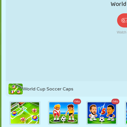
PUPPEN
RÄTSEL
REAKTION
RETRO
ROBOTER
STRATEGIE
STUNT
PANZER
TENNIS
TIC TAC TOE
World Cup Soccer Caps
neu
neu