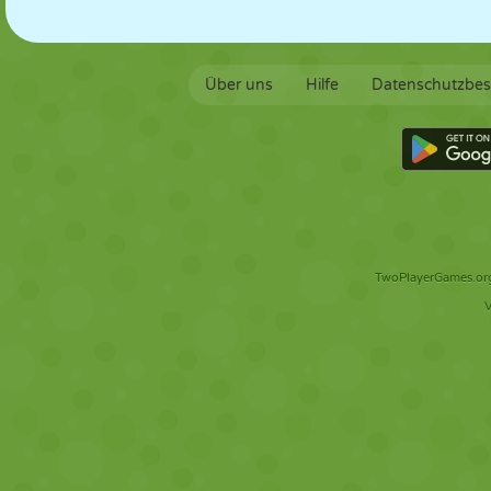
Über uns
Hilfe
Datenschutzbe
TwoPlayerGames.org 
V