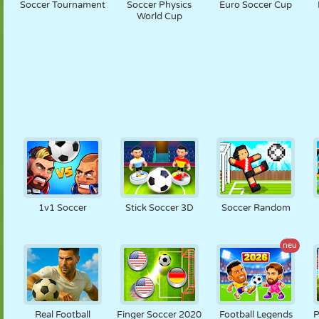
Soccer Tournament
Soccer Physics
Euro Soccer Cup
World Cup
1v1 Soccer
Stick Soccer 3D
Soccer Random
neu
Real Football
Finger Soccer 2020
Football Legends
P