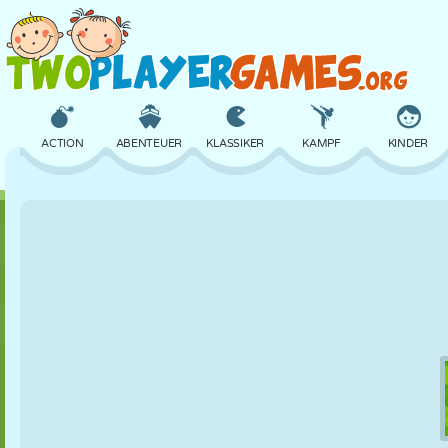
ACTION
ABENTEUER
KLASSIKER
KAMPF
KINDER
3D
FLUGZEUG
ALIEN
BALANCE
BASKETBALL
SCHLOSS
SCHACH
CRAZY
VERTEIDIGUNG
DINOSAURIER
MÄDCHEN
GOLF
SPRINGEN
MATHE
LABYRINTH