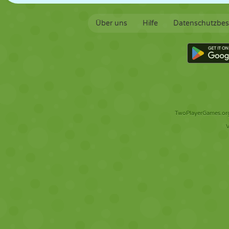
Über uns
Hilfe
Datenschutzbe
TwoPlayerGames.org 
V