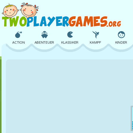
ACTION
ABENTEUER
KLASSIKER
KAMPF
KINDER
3D
FLUGZEUG
ALIEN
BALANCE
BASKETBALL
SCHLOSS
SCHACH
CRAZY
VERTEIDIGUNG
DINOSAURIER
MÄDCHEN
GOLF
SPRINGEN
MATHE
LABYRINTH