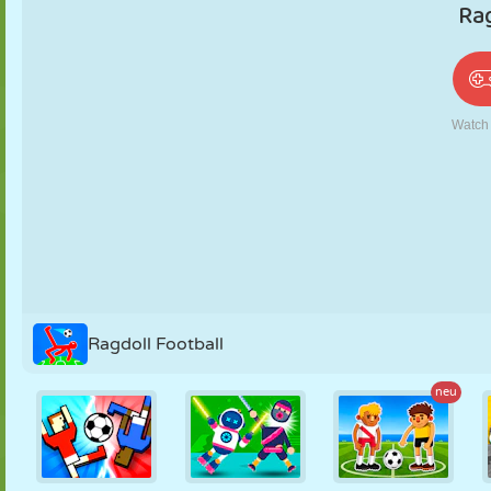
PUPPEN
RÄTSEL
REAKTION
RETRO
ROBOTER
STRATEGIE
STUNT
PANZER
TENNIS
TIC TAC TOE
Ragdoll Football
neu