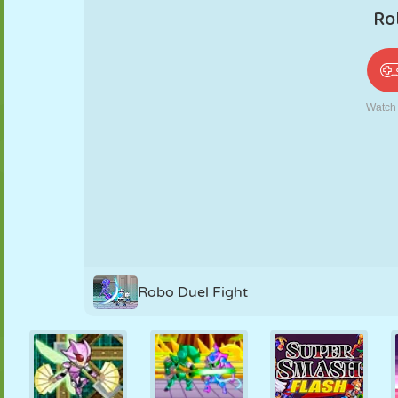
PUPPEN
RÄTSEL
REAKTION
RETRO
ROBOTER
STRATEGIE
STUNT
PANZER
TENNIS
TIC TAC TOE
Robo Duel Fight