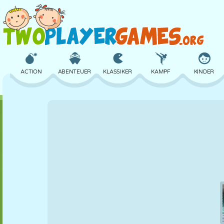
ACTION
ABENTEUER
KLASSIKER
KAMPF
KINDER
3D
FLUGZEUG
ALIEN
BALANCE
BASKETBALL
SCHLOSS
SCHACH
CRAZY
VERTEIDIGUNG
DINOSAURIER
MÄDCHEN
GOLF
SPRINGEN
MATHE
LABYRINTH