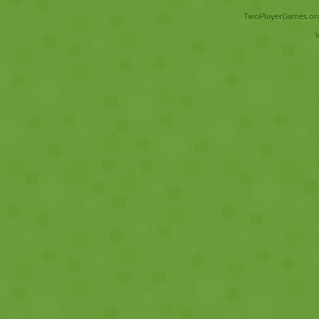
TwoPlayerGames.org 
V