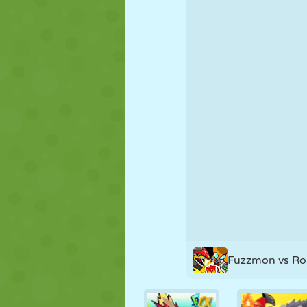
PUPPEN
RÄTSEL
REAKTION
STRATEGIE
STUNT
PANZER
Fuzzmon vs R