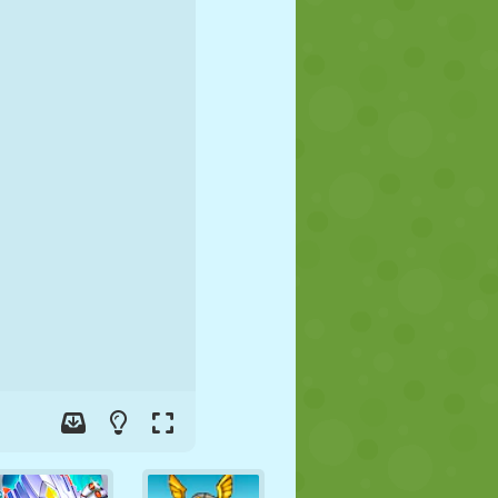
FUSSBALL
WELTRAUM
STICKMAN
KRIEG
WRESTLING
ZOMBIE