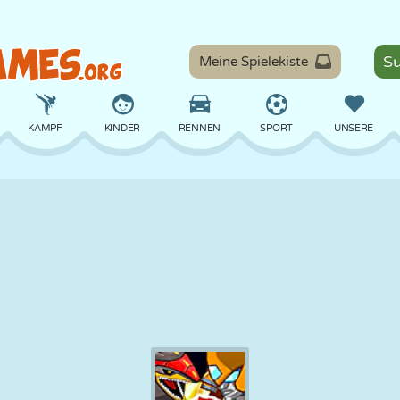
Meine Spielekiste
KAMPF
KINDER
RENNEN
SPORT
UNSERE
BALANCE
BASKETBALL
SCHLACHT
BILLARD
BRETT
VERTEIDIGUNG
DINOSAURIER
FAHREN
LERNEN
ESCAPE
MATHE
LABYRINTH
MONSTER
MOTORRAD
ONLINE