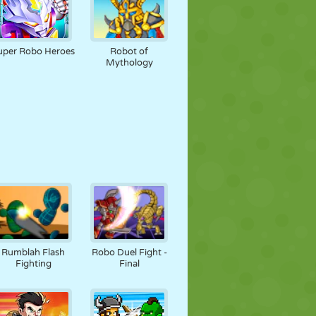
uper Robo Heroes
Robot of
Mythology
Rumblah Flash
Robo Duel Fight -
Fighting
Final