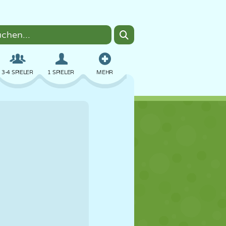
3-4 SPIELER
1 SPIELER
MEHR
BOMBER
BROWSER
AUTO
FLIEGEN
ESSEN
LUSTIG
PIXEL ART
PLATTFORM
POOL