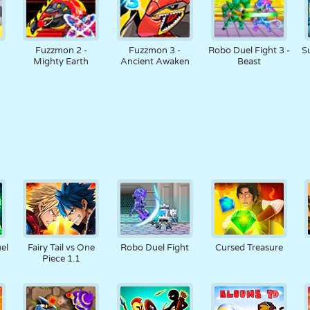
Fuzzmon 2 -
Fuzzmon 3 -
Robo Duel Fight 3 -
S
Mighty Earth
Ancient Awaken
Beast
el
Fairy Tail vs One
Robo Duel Fight
Cursed Treasure
Piece 1.1