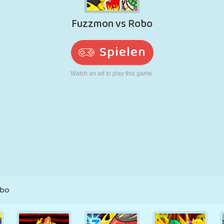
RETRO
ROBOTER
LAUFEN
SCHULE
SCHIESSEN
TENNIS
TIC TAC TOE
TOUCHSCREEN
TURM
LKW
obo