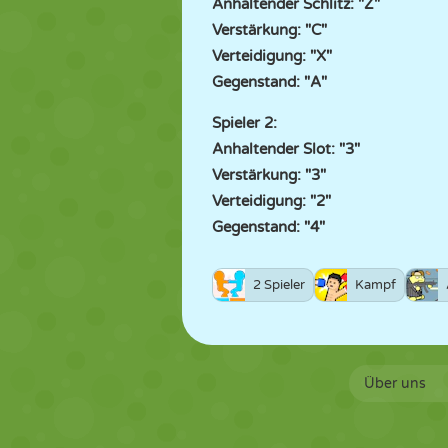
Anhaltender Schlitz: "Z"
Verstärkung: "C"
Verteidigung: "X"
Gegenstand: "A"
Spieler 2:
Anhaltender Slot: "3"
Verstärkung: "3"
Verteidigung: "2"
Gegenstand: "4"
2 Spieler
Kampf
Über uns