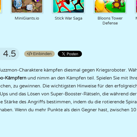
MiniGiants.io
Stick War Saga
Bloons Tower
Defense
4.5
Einbinden
 Fuzzmon-Charaktere kämpfen diesmal gegen Kriegsroboter. Wäh
bo-Kämpfern
und nimm an den Kämpfen teil. Spielen Sie mit Ih
uchen, zu gewinnen. Die wichtigsten Hinweise für den erfolgreic
-Ups und das Lösen von Super-Booster-Rätseln, die während de
ie Stärke des Angriffs bestimmen, indem du die rotierende Spira
 haben. Wenn du mehr Punkte als dein Gegner hast, zwischen 10 u