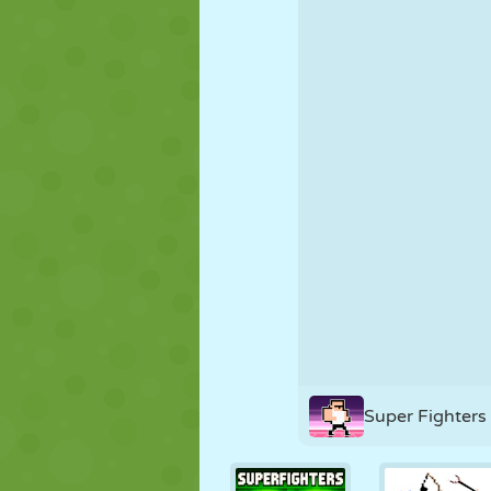
PUPPEN
RÄTSEL
REAKTION
STRATEGIE
STUNT
PANZER
Super Fighters