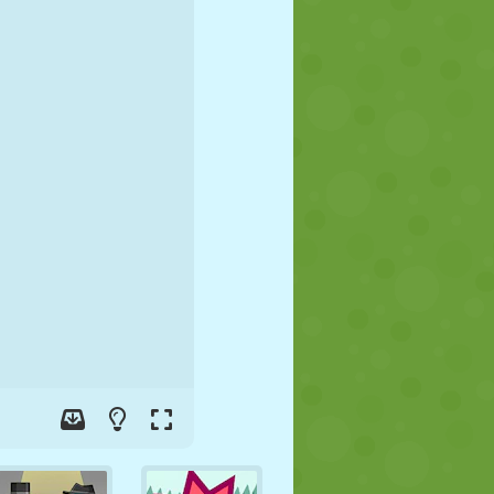
FUSSBALL
WELTRAUM
STICKMAN
KRIEG
WRESTLING
ZOMBIE