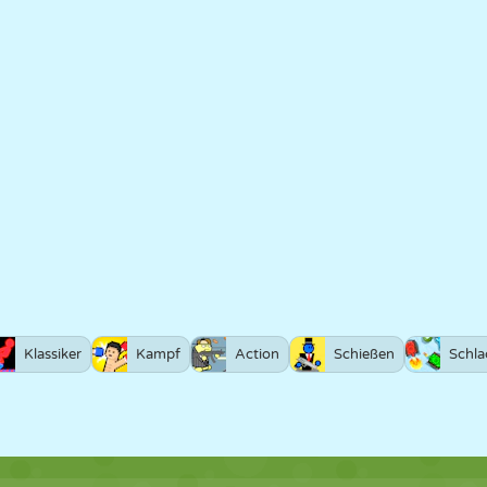
Klassiker
Kampf
Action
Schießen
Schla