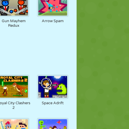
Gun Mayhem
Arrow Spam
Redux
oyal City Clashers
Space Adrift
2