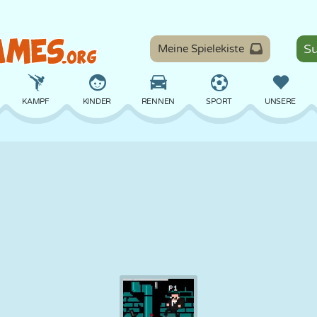
Meine Spielekiste
KAMPF
KINDER
RENNEN
SPORT
UNSERE
BALANCE
BASKETBALL
SCHLACHT
BILLARD
BRETT
VERTEIDIGUNG
DINOSAURIER
FAHREN
LERNEN
ESCAPE
MATHE
LABYRINTH
MONSTER
MOTORRAD
ONLINE