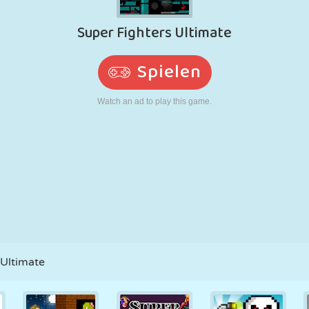
RETRO
ROBOTER
LAUFEN
SCHULE
SCHIESSEN
TENNIS
TIC TAC TOE
TOUCHSCREEN
TURM
LKW
 Ultimate