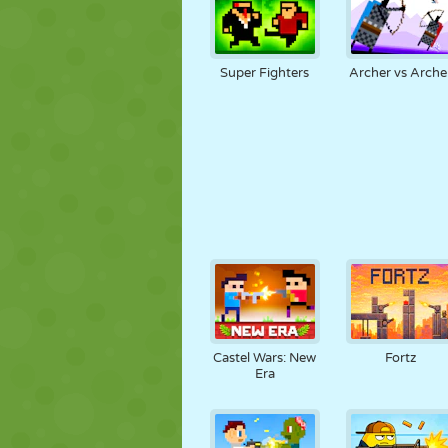
Super Fighters
Archer vs Arche
Castel Wars: New
Fortz
Era