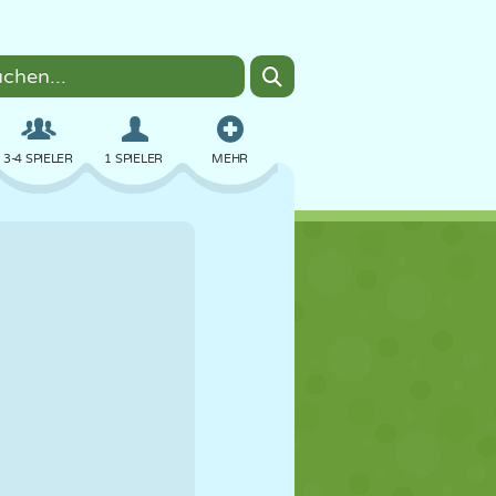
3-4 SPIELER
1 SPIELER
MEHR
BOMBER
BROWSER
AUTO
FLIEGEN
ESSEN
LUSTIG
PIXEL ART
PLATTFORM
POOL