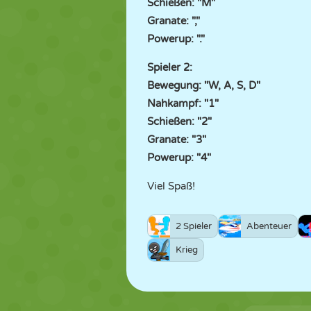
Schießen: "M"
Granate: ","
Powerup: "."
Spieler 2:
Bewegung: "W, A, S, D"
Nahkampf: "1"
Schießen: "2"
Granate: "3"
Powerup: "4"
Viel Spaß!
2 Spieler
Abenteuer
Krieg