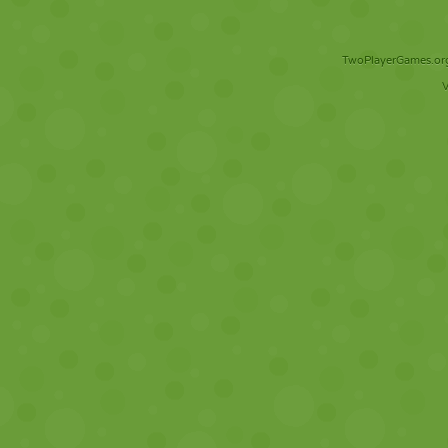
TwoPlayerGames.org 
V