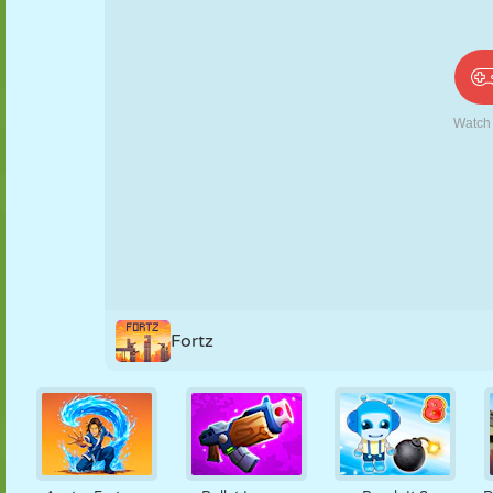
PUPPEN
RÄTSEL
REAKTION
RETRO
ROBOTER
STRATEGIE
STUNT
PANZER
TENNIS
TIC TAC TOE
Fortz