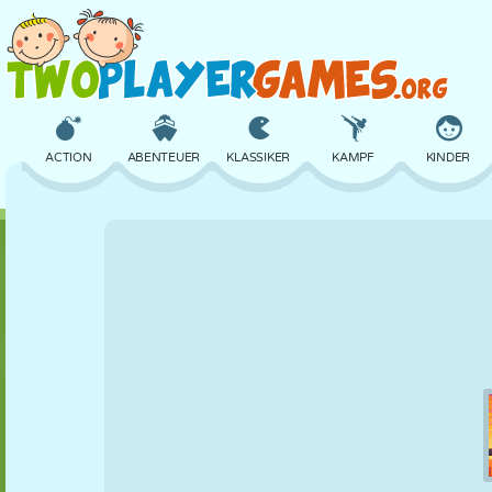
ACTION
ABENTEUER
KLASSIKER
KAMPF
KINDER
3D
FLUGZEUG
ALIEN
BALANCE
BASKETBALL
SCHLOSS
SCHACH
CRAZY
VERTEIDIGUNG
DINOSAURIER
MÄDCHEN
GOLF
SPRINGEN
MATHE
LABYRINTH