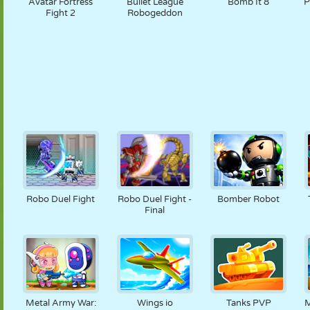
Avatar Fortress
Bullet League
Bomb It 8
P
Fight 2
Robogeddon
Robo Duel Fight
Robo Duel Fight -
Bomber Robot
Final
Metal Army War:
Wings io
Tanks PVP
M