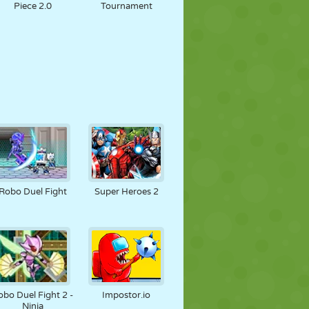
Piece 2.0
Tournament
Robo Duel Fight
Super Heroes 2
obo Duel Fight 2 -
Impostor.io
Ninja