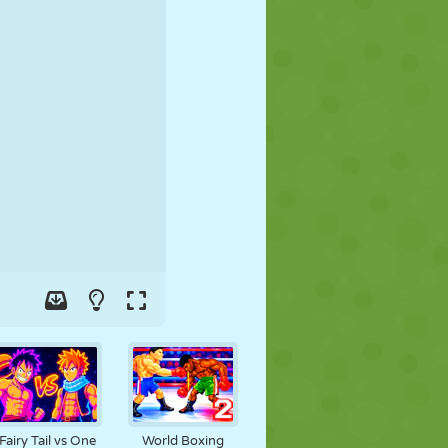
FUSSBALL
WELTRAUM
STICKMAN
KRIEG
WRESTLING
ZOMBIE
Fairy Tail vs One
World Boxing