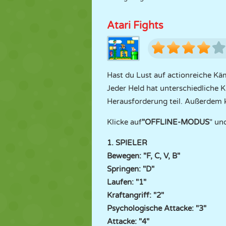
Atari Fights
Hast du Lust auf actionreiche K
Jeder Held hat unterschiedliche 
Herausforderung teil. Außerdem 
Klicke auf
"OFFLINE-MODUS
" un
1. SPIELER
Bewegen: "F, C, V, B"
Springen: "D"
Laufen: "1"
Kraftangriff: "2"
Psychologische Attacke: "3"
Attacke: "4"