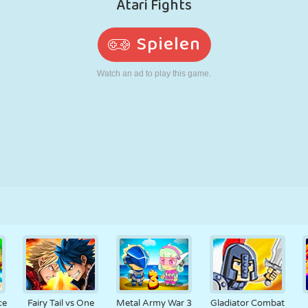
RETRO
ROBOTER
LAUFEN
SCHULE
SCHIESSEN
TENNIS
TIC TAC TOE
TOUCHSCREEN
TURM
LKW
ce
Fairy Tail vs One
Metal Army War 3
Gladiator Combat