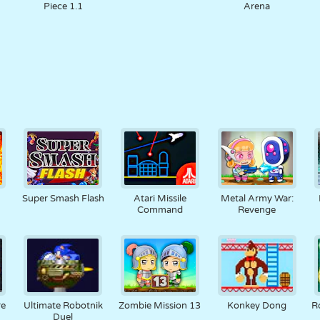
Piece 1.1
Arena
Super Smash Flash
Atari Missile
Metal Army War:
Command
Revenge
re
Ultimate Robotnik
Zombie Mission 13
Konkey Dong
R
Duel