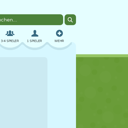
3-4 SPIELER
1 SPIELER
MEHR
BOMBER
BROWSER
AUTO
FLIEGEN
ESSEN
LUSTIG
PIXEL ART
PLATTFORM
POOL