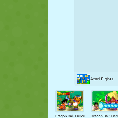
PUPPEN
RÄTSEL
REAKTION
STRATEGIE
STUNT
PANZER
Atari Fights
Dragon Ball: Fierce
Dragon Ball: Fier