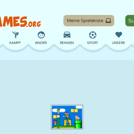
Meine Spielekiste
KAMPF
KINDER
RENNEN
SPORT
UNSERE
BALANCE
BASKETBALL
SCHLACHT
BILLARD
BRETT
VERTEIDIGUNG
DINOSAURIER
FAHREN
LERNEN
ESCAPE
MATHE
LABYRINTH
MONSTER
MOTORRAD
ONLINE