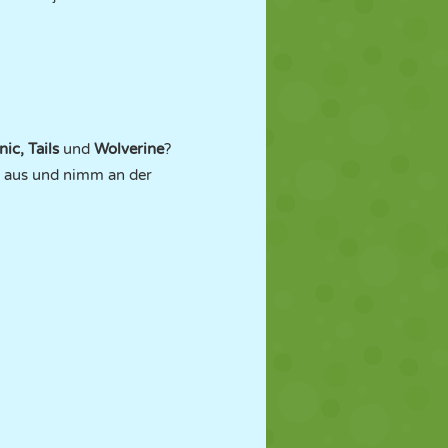
ic, Tails
und
Wolverine
?
n aus und nimm an der