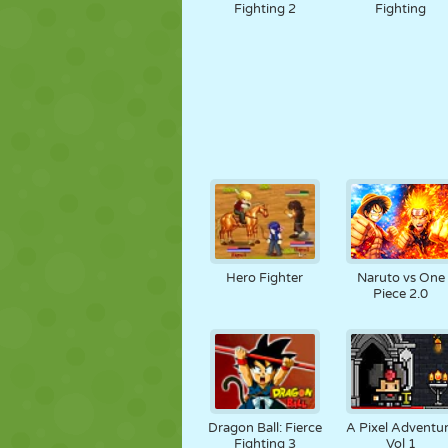
Fighting 2
Fighting
Hero Fighter
Naruto vs One
Piece 2.0
Dragon Ball: Fierce
A Pixel Adventu
Fighting 3
Vol 1