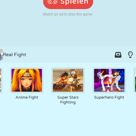
RETRO
ROBOTER
LAUFEN
SCHULE
SCHIESSEN
TENNIS
TIC TAC TOE
TOUCHSCREEN
TURM
LKW
Real Fight
Anime Fight
Super Stars
Superhero Fight
Fighting