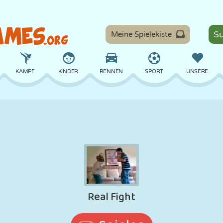
Meine Spielekiste
KAMPF
KINDER
RENNEN
SPORT
UNSERE
BALANCE
BASKETBALL
SCHLACHT
BILLARD
BRETT
VERTEIDIGUNG
DINOSAURIER
FAHREN
LERNEN
ESCAPE
MATHE
LABYRINTH
MONSTER
MOTORRAD
ONLINE