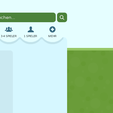
3-4 SPIELER
1 SPIELER
MEHR
BOMBER
BROWSER
AUTO
FLIEGEN
ESSEN
LUSTIG
PIXEL ART
PLATTFORM
POOL