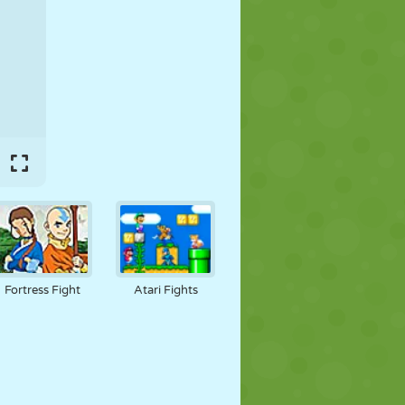
FUSSBALL
WELTRAUM
STICKMAN
KRIEG
WRESTLING
ZOMBIE
Fortress Fight
Atari Fights