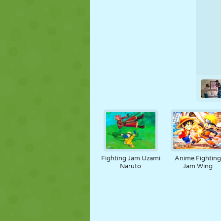
PUPPEN
RÄTSEL
REAKTION
STRATEGIE
STUNT
PANZER
Fighting Jam Uzami
Anime Fighting
Naruto
Jam Wing