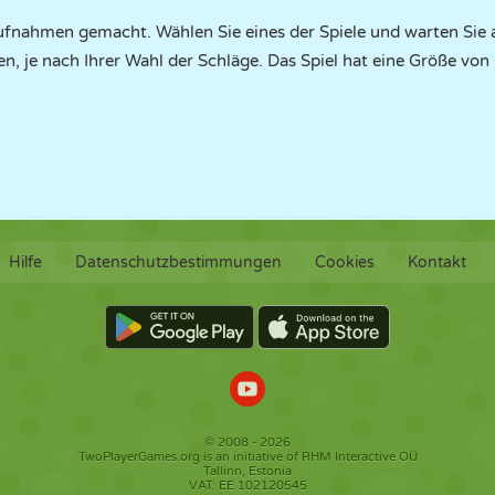
fnahmen gemacht. Wählen Sie eines der Spiele und warten Sie au
n, je nach Ihrer Wahl der Schläge. Das Spiel hat eine Größe von 
Hilfe
Datenschutzbestimmungen
Cookies
Kontakt
© 2008 - 2026
TwoPlayerGames.org is an initiative of RHM Interactive OÜ
Tallinn, Estonia
VAT: EE 102120545