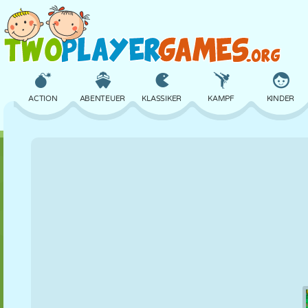
ACTION
ABENTEUER
KLASSIKER
KAMPF
KINDER
3D
FLUGZEUG
ALIEN
BALANCE
BASKETBALL
SCHLOSS
SCHACH
CRAZY
VERTEIDIGUNG
DINOSAURIER
MÄDCHEN
GOLF
SPRINGEN
MATHE
LABYRINTH