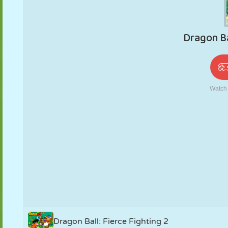
PUPPEN
RÄTSEL
REAKTION
RETRO
ROBOTER
STRATEGIE
STUNT
PANZER
TENNIS
TIC TAC TOE
Dragon Ball: Fierce Fighting 2