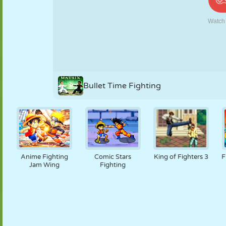
PUPPEN
RÄTSEL
REAKTION
RETRO
ROBOTER
STRATEGIE
STUNT
PANZER
TENNIS
TIC TAC TOE
Bullet Time Fighting
Anime Fighting
Comic Stars
King of Fighters 3
F
Jam Wing
Fighting