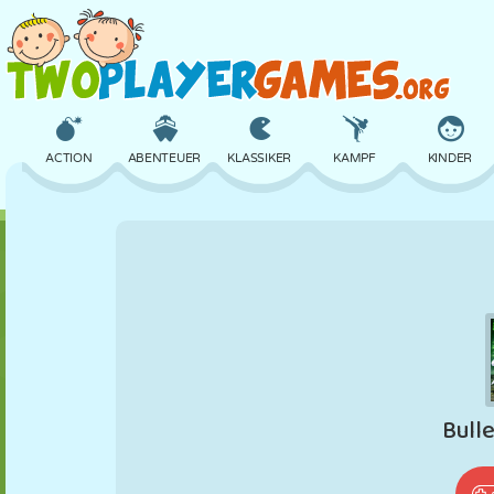
ACTION
ABENTEUER
KLASSIKER
KAMPF
KINDER
3D
FLUGZEUG
ALIEN
BALANCE
BASKETBALL
SCHLOSS
SCHACH
CRAZY
VERTEIDIGUNG
DINOSAURIER
MÄDCHEN
GOLF
SPRINGEN
MATHE
LABYRINTH