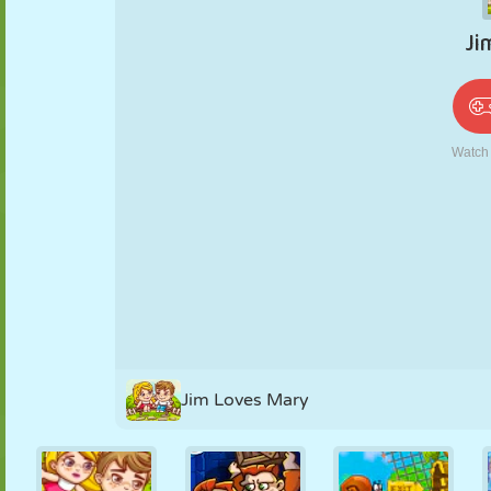
PUPPEN
RÄTSEL
REAKTION
RETRO
ROBOTER
STRATEGIE
STUNT
PANZER
TENNIS
TIC TAC TOE
Jim Loves Mary