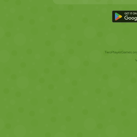
TwoPlayerGames.org 
V