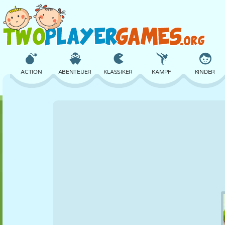
ACTION
ABENTEUER
KLASSIKER
KAMPF
KINDER
3D
FLUGZEUG
ALIEN
BALANCE
BASKETBALL
SCHLOSS
SCHACH
CRAZY
VERTEIDIGUNG
DINOSAURIER
MÄDCHEN
GOLF
SPRINGEN
MATHE
LABYRINTH