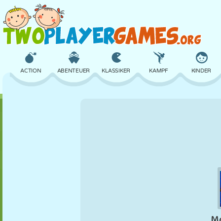
ACTION
ABENTEUER
KLASSIKER
KAMPF
KINDER
3D
FLUGZEUG
ALIEN
BALANCE
BASKETBALL
SCHLOSS
SCHACH
CRAZY
VERTEIDIGUNG
DINOSAURIER
MÄDCHEN
GOLF
SPRINGEN
MATHE
LABYRINTH