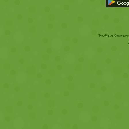
TwoPlayerGames.org 
V