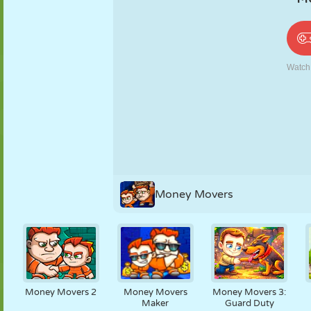
PUPPEN
RÄTSEL
REAKTION
RETRO
ROBOTER
STRATEGIE
STUNT
PANZER
TENNIS
TIC TAC TOE
Money Movers
Money Movers 2
Money Movers
Money Movers 3:
Maker
Guard Duty