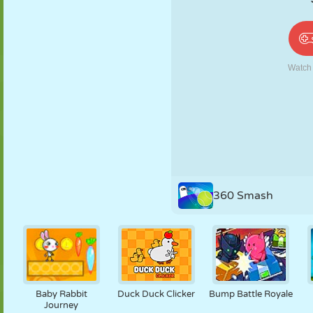
PUPPEN
RÄTSEL
REAKTION
RETRO
ROBOTER
STRATEGIE
STUNT
PANZER
TENNIS
TIC TAC TOE
360 Smash
Baby Rabbit
Duck Duck Clicker
Bump Battle Royale
Journey