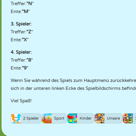
Treffer:
"N
"
Ente:
"M
"
3. Spieler:
Treffer:
"Z
"
Ente:
"X
"
4. Spieler:
Treffer:
"8
"
Ente:
"9
"
Wenn Sie während des Spiels zum Hauptmenü zurückkehren 
sich in der unteren linken Ecke des Spielbildschirms befind
Viel Spaß!
2 Spieler
Sport
Kinder
Unsere