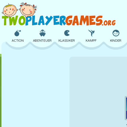
ACTION
ABENTEUER
KLASSIKER
KAMPF
KINDER
3D
FLUGZEUG
ALIEN
BALANCE
BASKETBALL
SCHLOSS
SCHACH
CRAZY
VERTEIDIGUNG
DINOSAURIER
MÄDCHEN
GOLF
SPRINGEN
MATHE
LABYRINTH