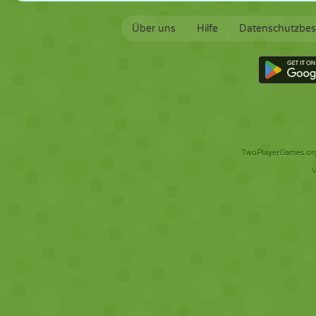
Über uns
Hilfe
Datenschutzbe
TwoPlayerGames.org 
V