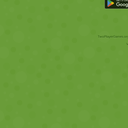
TwoPlayerGames.org 
V