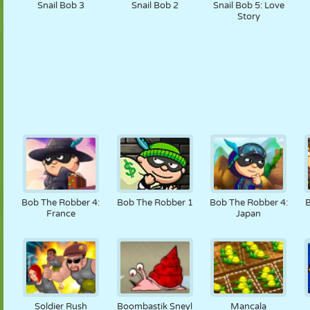
Snail Bob 3
Snail Bob 2
Snail Bob 5: Love
Story
Bob The Robber 4:
Bob The Robber 1
Bob The Robber 4:
France
Japan
Soldier Rush
Boombastik Sneyl
Mancala