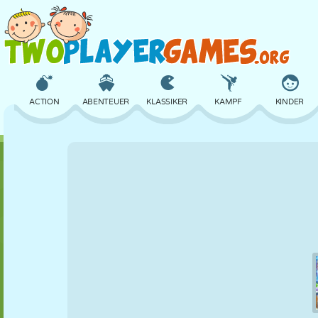
ACTION
ABENTEUER
KLASSIKER
KAMPF
KINDER
3D
FLUGZEUG
ALIEN
BALANCE
BASKETBALL
SCHLOSS
SCHACH
CRAZY
VERTEIDIGUNG
DINOSAURIER
MÄDCHEN
GOLF
SPRINGEN
MATHE
LABYRINTH