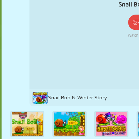
PUPPEN
RÄTSEL
REAKTION
RETRO
ROBOTER
STRATEGIE
STUNT
PANZER
TENNIS
TIC TAC TOE
Snail Bob 6: Winter Story