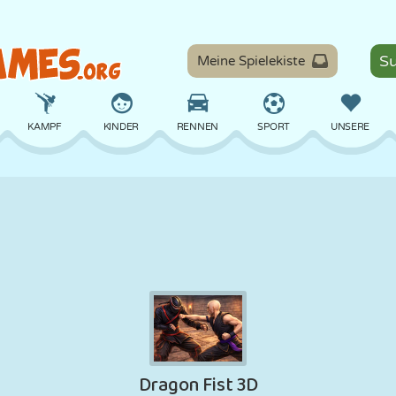
Meine Spielekiste
KAMPF
KINDER
RENNEN
SPORT
UNSERE
BALANCE
BASKETBALL
SCHLACHT
BILLARD
BRETT
VERTEIDIGUNG
DINOSAURIER
FAHREN
LERNEN
ESCAPE
MATHE
LABYRINTH
MONSTER
MOTORRAD
ONLINE