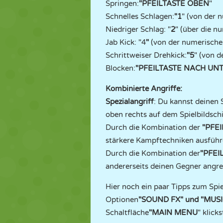
Springen:
"PFEILTASTE OBEN
"
Schnelles Schlagen:
"1
" (von der 
Niedriger Schlag: "
2
" (über die n
Jab Kick: "4
"
(von der numerische
Schrittweiser Drehkick:
"5
" (von d
Blocken:
"PFEILTASTE NACH UN
Kombinierte Angriffe:
Spezialangriff
: Du kannst deinen 
oben rechts auf dem Spielbildschir
Durch die Kombination der
"PFEI
stärkere Kampftechniken ausführ
Durch die Kombination der
"PFEI
andererseits deinen Gegner angre
Hier noch ein paar Tipps zum Spie
Optionen
"SOUND FX" und "MUS
Schaltfläche
"MAIN MENU
" klicks