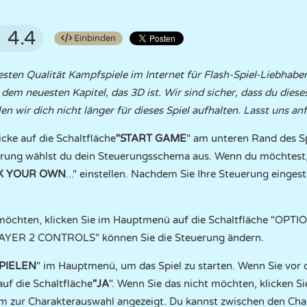
4.4
Einbinden
esten Qualität Kampfspiele im Internet für Flash-Spiel-Liebhaber 
dem neuesten Kapitel, das 3D ist. Wir sind sicher, dass du dies
en wir dich nicht länger für dieses Spiel aufhalten. Lasst uns an
icke auf die Schaltfläche
"START
GAME
" am unteren Rand des S
erung wählst du dein Steuerungsschema aus. Wenn du möchtest,
CK YOUR OWN
..." einstellen. Nachdem Sie Ihre Steuerung einges
öchten, klicken Sie im Hauptmenü auf die Schaltfläche "OPTIO
YER 2 CONTROLS" können Sie die Steuerung ändern.
SPIELEN
" im Hauptmenü, um das Spiel zu starten. Wenn Sie vor
uf die Schaltfläche
"JA
". Wenn Sie das nicht möchten, klicken Si
hirm zur Charakterauswahl angezeigt. Du kannst zwischen den Ch