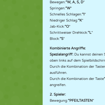
Bewegen:
"W, A, S, D
"
Springen:
"W
"
Schnelles Schlagen:
"I
"
Niedriger Schlag:
"K
"
Jab-Kick:
"O
"
Schrittweiser Drehkick:
"L
"
Block:
"S
"
Kombinierte Angriffe:
Spezialangriff:
Du kannst deinen S
oben links auf dem Spielbildschirm
Durch die Kombination der Taste
ausführen.
Durch die Kombination der Taste
angreifen.
2. Spieler:
Bewegung:
"PFEILTASTEN
"