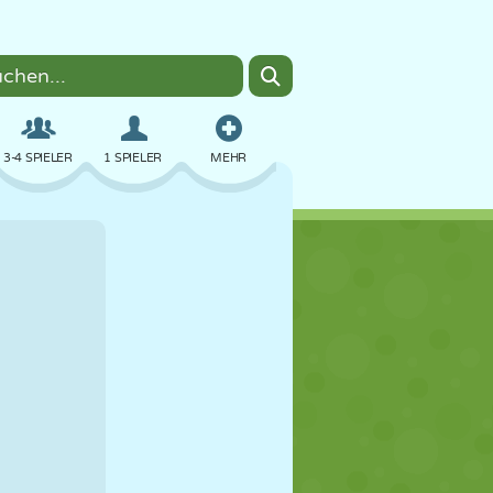
3-4 SPIELER
1 SPIELER
MEHR
BOMBER
BROWSER
AUTO
FLIEGEN
ESSEN
LUSTIG
PIXEL ART
PLATTFORM
POOL