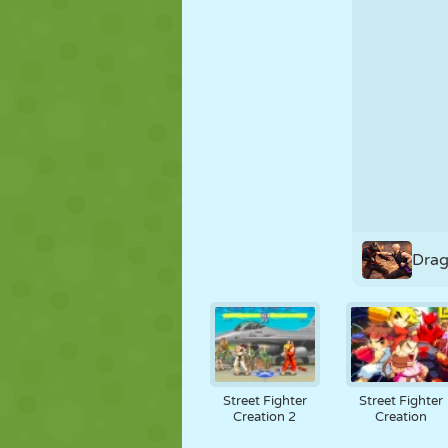
PUPPEN
RÄTSEL
REAKTION
STRATEGIE
STUNT
PANZER
Drag
Street Fighter
Street Fighter
Creation 2
Creation