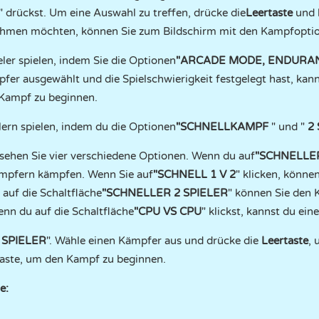
" drückst. Um eine Auswahl zu treffen, drücke die
Leertaste
und 
nehmen möchten, können Sie zum Bildschirm mit den Kampfopti
eler spielen, indem Sie die Optionen
"ARCADE MODE, ENDURAN
r ausgewählt und die Spielschwierigkeit festgelegt hast, kanns
n Kampf zu beginnen.
lern spielen, indem du die Optionen
"SCHNELLKAMPF
" und "
2
 sehen Sie vier verschiedene Optionen. Wenn du auf
"SCHNELLE
 Kämpfern kämpfen. Wenn Sie auf
"SCHNELL 1 V 2
" klicken, könne
auf die Schaltfläche
"SCHNELLER 2 SPIELER
" können Sie den 
nn du auf die Schaltfläche
"CPU VS CPU
" klickst, kannst du e
 SPIELER
". Wähle einen Kämpfer aus und drücke die
Leertaste
,
Taste, um den Kampf zu beginnen.
e: