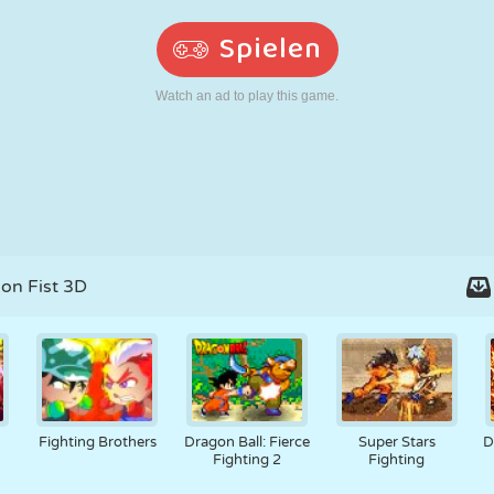
RETRO
ROBOTER
LAUFEN
SCHULE
SCHIESSEN
TENNIS
TIC TAC TOE
TOUCHSCREEN
TURM
LKW
on Fist 3D
Fighting Brothers
Dragon Ball: Fierce
Super Stars
D
Fighting 2
Fighting