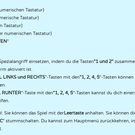
numerischen Tastatur)
umerische Tastatur)
n Tastatur)
er numerischen Tastatur)
TEN
"
Spezialangriff einsetzen, indem du die Tasten
"1 und 2"
zusammen 
m aktiviert ist.
L LINKS und RECHTS
"-Tasten mit den
"1, 2, 4, 5
"-Tasten können 
en.
L RUNTER
"-Taste mit den
"1, 2, 4, 5
"-Tasten kannst du dich einer
ifen.
l: Sie können das Spiel mit der
Leertaste
anhalten. Sie können di
IC
" stummschalten. Du kannst zum Hauptmenü zurückkehren, in
t.