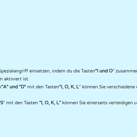
pezialangriff einsetzen, indem du die Tasten
"I und O
" zusammen
 aktiviert ist.
n
"A" und "D"
mit den Tasten
"I, O, K, L
" können Sie verschiedene
"S
" mit den Tasten
"I, O, K, L"
können Sie einerseits verteidigen 