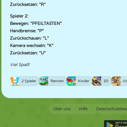
Zurücksetzen: "R"
Spieler 2:
Bewegen: "PFEILTASTEN"
Handbremse: "P"
Zurückschauen: "L"
Kamera wechseln: "K"
Zurücksetzen: "U"
Viel Spaß!
2 Spieler
Rennen
Kinder
3D
Un
Über uns
Hilfe
Datenschutzbe