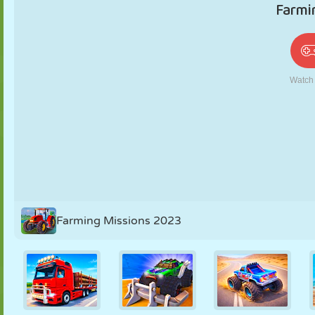
PUPPEN
RÄTSEL
REAKTION
RETRO
ROBOTER
STRATEGIE
STUNT
PANZER
TENNIS
TIC TAC TOE
Farming Missions 2023