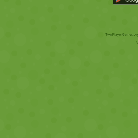
TwoPlayerGames.org 
V