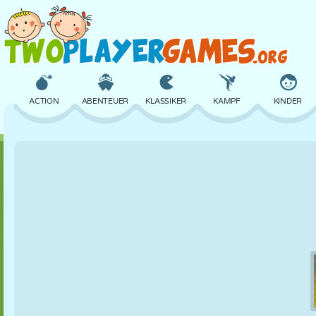
ACTION
ABENTEUER
KLASSIKER
KAMPF
KINDER
3D
FLUGZEUG
ALIEN
BALANCE
BASKETBALL
SCHLOSS
SCHACH
CRAZY
VERTEIDIGUNG
DINOSAURIER
MÄDCHEN
GOLF
SPRINGEN
MATHE
LABYRINTH