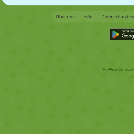
Über uns
Hilfe
Datenschutzbe
TwoPlayerGames.org 
V