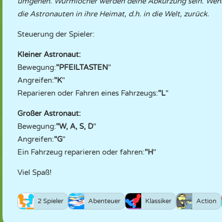
umgehen. Wurmlöcher werden deine Abkürzung sein. Wenn d
die Astronauten in ihre Heimat, d.h. in die Welt, zurück.
Steuerung der Spieler:
Kleiner Astronaut:
Bewegung:
"PFEILTASTEN
"
Angreifen:
"K
"
Reparieren oder Fahren eines Fahrzeugs:
"L
"
Großer Astronaut:
Bewegung:
"W, A, S, D
"
Angreifen:
"G
"
Ein Fahrzeug reparieren oder fahren:
"H
"
Viel Spaß!
2 Spieler
Abenteuer
Klassiker
Action