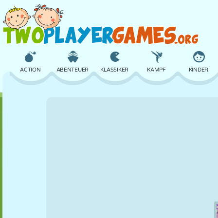
ACTION
ABENTEUER
KLASSIKER
KAMPF
KINDER
3D
FLUGZEUG
ALIEN
BALANCE
BASKETBALL
SCHLOSS
SCHACH
CRAZY
VERTEIDIGUNG
DINOSAURIER
MÄDCHEN
GOLF
SPRINGEN
MATHE
LABYRINTH