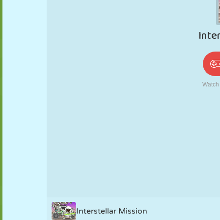
PUPPEN
RÄTSEL
REAKTION
RETRO
ROBOTER
STRATEGIE
STUNT
PANZER
TENNIS
TIC TAC TOE
Interstellar Mission