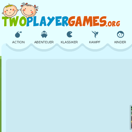
ACTION
ABENTEUER
KLASSIKER
KAMPF
KINDER
3D
FLUGZEUG
ALIEN
BALANCE
BASKETBALL
SCHLOSS
SCHACH
CRAZY
VERTEIDIGUNG
DINOSAURIER
MÄDCHEN
GOLF
SPRINGEN
MATHE
LABYRINTH