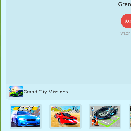
PUPPEN
RÄTSEL
REAKTION
RETRO
ROBOTER
STRATEGIE
STUNT
PANZER
TENNIS
TIC TAC TOE
Grand City Missions