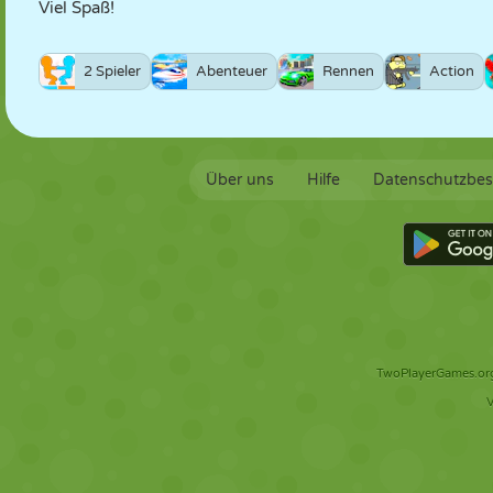
Viel Spaß!
2 Spieler
Abenteuer
Rennen
Action
Über uns
Hilfe
Datenschutzbe
TwoPlayerGames.org 
V