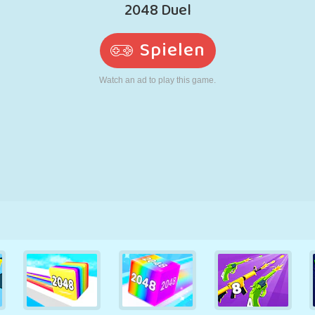
RETRO
ROBOTER
LAUFEN
SCHULE
SCHIESSEN
TENNIS
TIC TAC TOE
TOUCHSCREEN
TURM
LKW