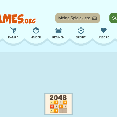
Meine Spielekiste
KAMPF
KINDER
RENNEN
SPORT
UNSERE
BALANCE
BASKETBALL
SCHLACHT
BILLARD
BRETT
VERTEIDIGUNG
DINOSAURIER
FAHREN
LERNEN
ESCAPE
MATHE
LABYRINTH
MONSTER
MOTORRAD
ONLINE