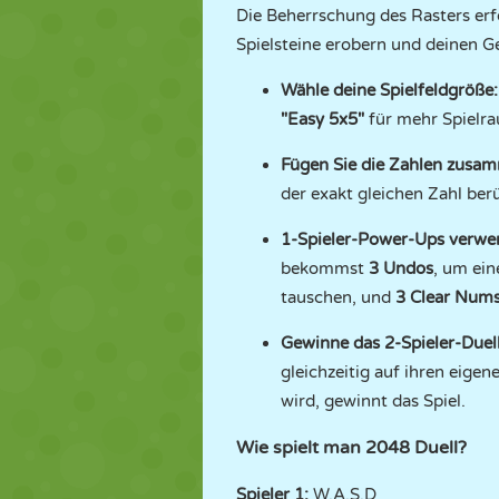
Die Beherrschung des Rasters erfo
Spielsteine erobern und deinen G
Wähle deine Spielfeldgröße:
"Easy 5x5"
für mehr Spielr
Fügen Sie die Zahlen zusa
der exakt gleichen Zahl berü
1-Spieler-Power-Ups verwe
bekommst
3 Undos
, um ei
tauschen, und
3 Clear Num
Gewinne das 2-Spieler-Duell
gleichzeitig auf ihren eigen
wird, gewinnt das Spiel.
Wie spielt man 2048 Duell?
Spieler 1:
W,A,S,D