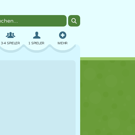
3-4 SPIELER
1 SPIELER
MEHR
BOMBER
BROWSER
AUTO
FLIEGEN
ESSEN
LUSTIG
PIXEL ART
PLATTFORM
POOL