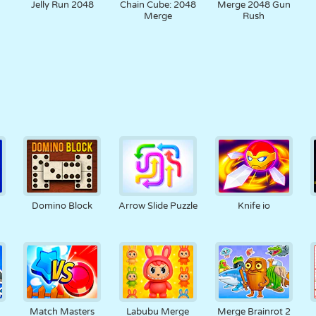
Jelly Run 2048
Chain Cube: 2048
Merge 2048 Gun
Merge
Rush
Domino Block
Arrow Slide Puzzle
Knife io
Match Masters
Labubu Merge
Merge Brainrot 2