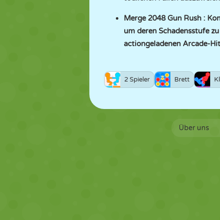
Merge 2048 Gun Rush
: Kom
um deren Schadensstufe zu e
actiongeladenen Arcade-Hit
2 Spieler
Brett
Kl
Über uns