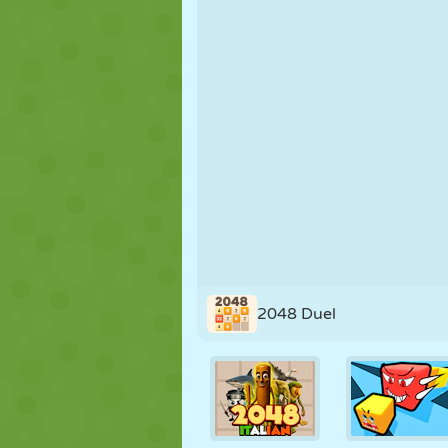
PUPPEN
RÄTSEL
REAKTION
STRATEGIE
STUNT
PANZER
2048 Duel