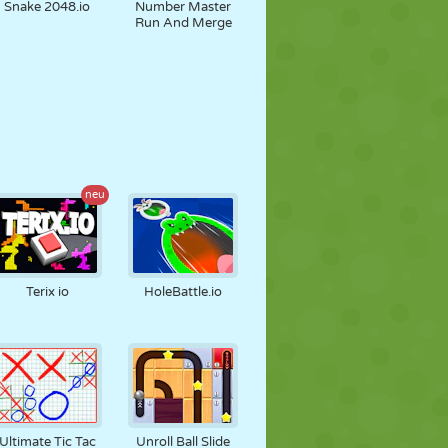
Snake 2048.io
Number Master
Run And Merge
neu
Terix io
HoleBattle.io
Ultimate Tic Tac
Unroll Ball Slide