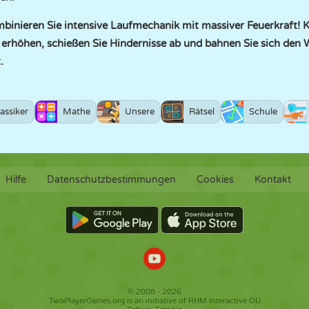
binieren Sie intensive Laufmechanik mit massiver Feuerkraft! 
rhöhen, schießen Sie Hindernisse ab und bahnen Sie sich den We
.
assiker
Mathe
Unsere
Rätsel
Schule
Hilfe
Datenschutzbestimmungen
Cookies
Kontakt
© 2008 - 2026
TwoPlayerGames.org is an initiative of RHM Interactive OÜ