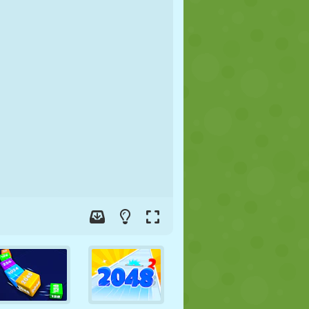
FUSSBALL
WELTRAUM
STICKMAN
KRIEG
WRESTLING
ZOMBIE