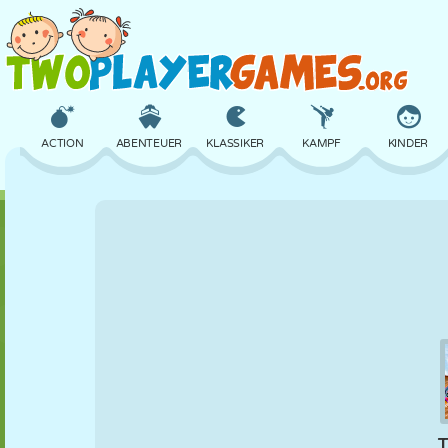
ACTION
ABENTEUER
KLASSIKER
KAMPF
KINDER
3D
FLUGZEUG
ALIEN
BALANCE
BASKETBALL
SCHLOSS
SCHACH
CRAZY
VERTEIDIGUNG
DINOSAURIER
MÄDCHEN
GOLF
SPRINGEN
MATHE
LABYRINTH