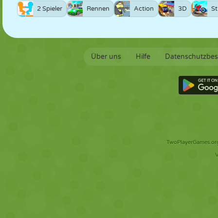
2 Spieler
Rennen
Action
3D
St
Über uns
Hilfe
Datenschutzbe
TwoPlayerGames.org 
V