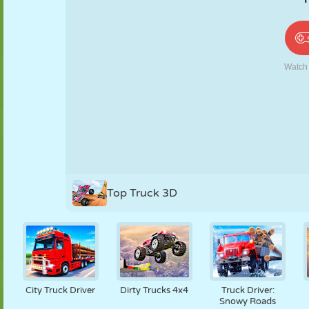
PUPPEN
RÄTSEL
REAKTION
RETRO
ROBOTER
STRATEGIE
STUNT
PANZER
TENNIS
TIC TAC TOE
Top Truck 3D
City Truck Driver
Dirty Trucks 4x4
Truck Driver:
Snowy Roads