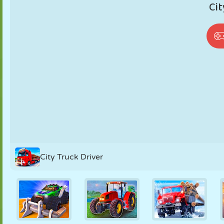
PUPPEN
RÄTSEL
REAKTION
RETRO
ROBOTER
STRATEGIE
STUNT
PANZER
TENNIS
TIC TAC TOE
City Truck Driver