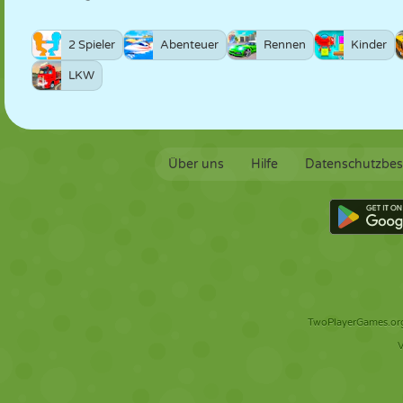
2 Spieler
Abenteuer
Rennen
Kinder
LKW
Über uns
Hilfe
Datenschutzbe
TwoPlayerGames.org 
V