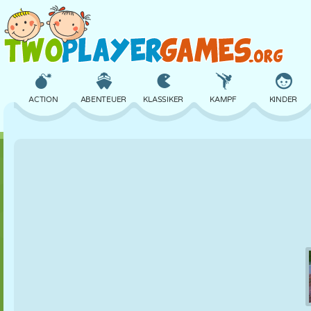
ACTION
ABENTEUER
KLASSIKER
KAMPF
KINDER
3D
FLUGZEUG
ALIEN
BALANCE
BASKETBALL
SCHLOSS
SCHACH
CRAZY
VERTEIDIGUNG
DINOSAURIER
MÄDCHEN
GOLF
SPRINGEN
MATHE
LABYRINTH