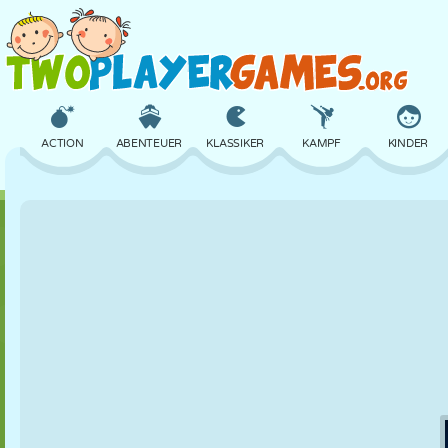
ACTION
ABENTEUER
KLASSIKER
KAMPF
KINDER
3D
FLUGZEUG
ALIEN
BALANCE
BASKETBALL
SCHLOSS
SCHACH
CRAZY
VERTEIDIGUNG
DINOSAURIER
MÄDCHEN
GOLF
SPRINGEN
MATHE
LABYRINTH