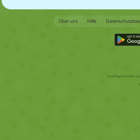
Über uns
Hilfe
Datenschutzbe
TwoPlayerGames.org 
V