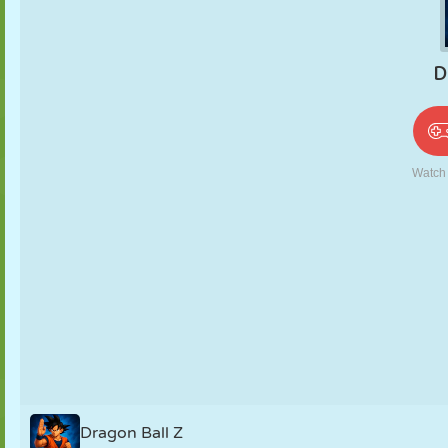
PUPPEN
RÄTSEL
REAKTION
RETRO
ROBOTER
STRATEGIE
STUNT
PANZER
TENNIS
TIC TAC TOE
Dragon Ball Z