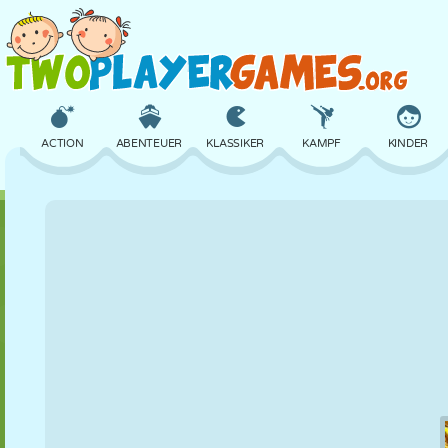
ACTION
ABENTEUER
KLASSIKER
KAMPF
KINDER
3D
FLUGZEUG
ALIEN
BALANCE
BASKETBALL
SCHLOSS
SCHACH
CRAZY
VERTEIDIGUNG
DINOSAURIER
MÄDCHEN
GOLF
SPRINGEN
MATHE
LABYRINTH