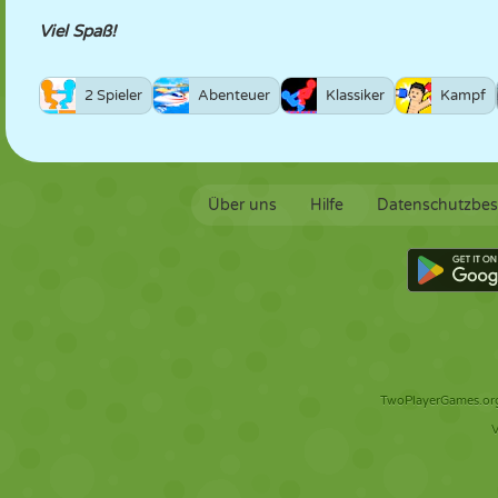
Viel Spaß!
2 Spieler
Abenteuer
Klassiker
Kampf
Über uns
Hilfe
Datenschutzbe
TwoPlayerGames.org 
V