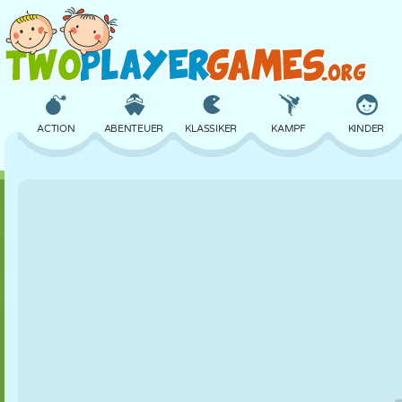
ACTION
ABENTEUER
KLASSIKER
KAMPF
KINDER
3D
FLUGZEUG
ALIEN
BALANCE
BASKETBALL
SCHLOSS
SCHACH
CRAZY
VERTEIDIGUNG
DINOSAURIER
MÄDCHEN
GOLF
SPRINGEN
MATHE
LABYRINTH