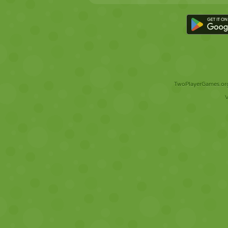
TwoPlayerGames.org 
V