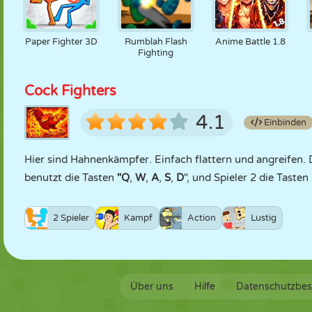
Paper Fighter 3D
Rumblah Flash
Anime Battle 1.8
Fighting
Cock Fighters
4.1
Einbinden
Hier sind Hahnenkämpfer. Einfach flattern und angreifen. D
benutzt die Tasten
"Q
,
W
,
A
,
S
,
D
", und Spieler 2 die Tasten
2 Spieler
Kampf
Action
Lustig
Über uns
Hilfe
Datenschutzbe