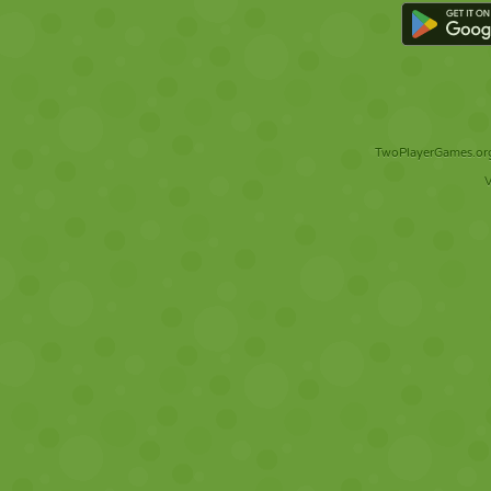
TwoPlayerGames.org 
V