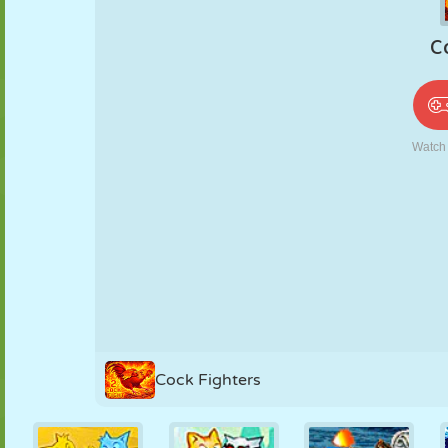
PUPPEN
RÄTSEL
REAKTION
RETRO
ROBOTER
STRATEGIE
STUNT
PANZER
TENNIS
TIC TAC TOE
Cock Fighters