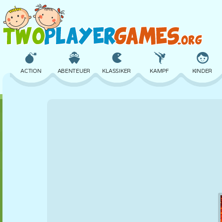
ACTION
ABENTEUER
KLASSIKER
KAMPF
KINDER
3D
FLUGZEUG
ALIEN
BALANCE
BASKETBALL
SCHLOSS
SCHACH
CRAZY
VERTEIDIGUNG
DINOSAURIER
MÄDCHEN
GOLF
SPRINGEN
MATHE
LABYRINTH