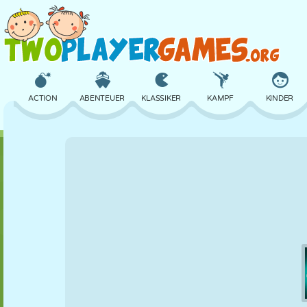
ACTION
ABENTEUER
KLASSIKER
KAMPF
KINDER
3D
FLUGZEUG
ALIEN
BALANCE
BASKETBALL
SCHLOSS
SCHACH
CRAZY
VERTEIDIGUNG
DINOSAURIER
MÄDCHEN
GOLF
SPRINGEN
MATHE
LABYRINTH