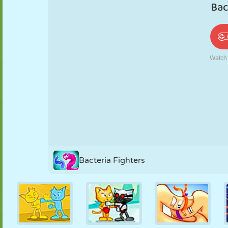
PUPPEN
RÄTSEL
REAKTION
RETRO
ROBOTER
STRATEGIE
STUNT
PANZER
TENNIS
TIC TAC TOE
Bacteria Fighters