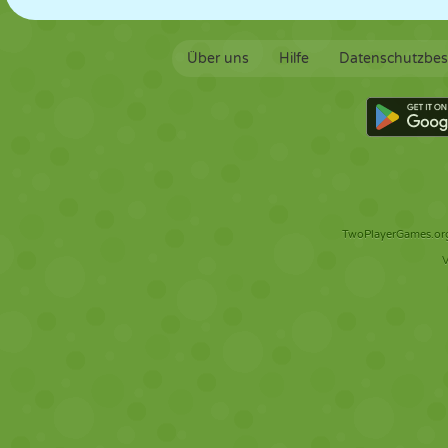
Über uns
Hilfe
Datenschutzbe
TwoPlayerGames.org 
V